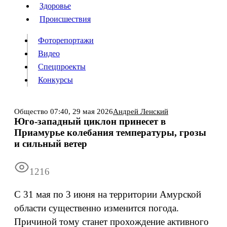
Люди
Здоровье
Здоровье
Происшествия
Происшествия
Фоторепортажи
Видео
Спецпроекты
Фоторепортажи
Видео
Конкурсы
Спецпроекты
Конкурсы
Войти
Общество
07:40,
29 мая 2026
Андрей Ленский
Юго-западный циклон принесет в
Приамурье колебания температуры, грозы
Информация
Подписка
Реклама
Все новости
Архив
и сильный ветер
1216
C 31 мая по 3 июня на территории Амурской
области существенно изменится погода.
Причиной тому станет прохождение активного