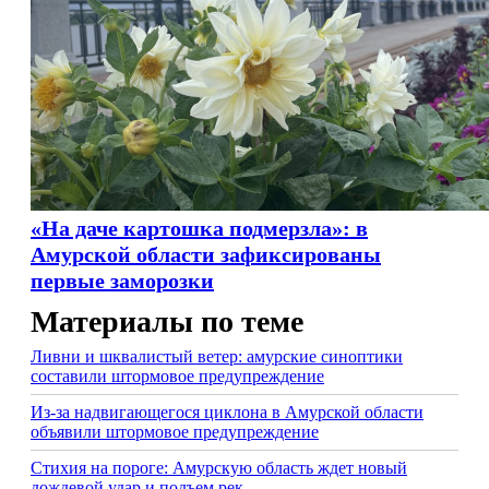
«На даче картошка подмерзла»: в
Амурской области зафиксированы
первые заморозки
Материалы по теме
Ливни и шквалистый ветер: амурские синоптики
составили штормовое предупреждение
Из-за надвигающегося циклона в Амурской области
объявили штормовое предупреждение
Стихия на пороге: Амурскую область ждет новый
дождевой удар и подъем рек