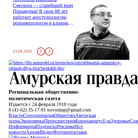
Смолина — старейший врач
Приамурья! В свои 88 лет
работает анестезиологом-
реаниматологом в клинике
кардиохирургии Амурской
медицинской академии.
Монолог врача с 66-летним
стажем о жизни, смерти
03.08.2026
душе и духе. Откровенно о
любви, профессиональном
выгорании и Боге.
Региональная общественно-
политическая газета
Издается с 24 февраля 1918 года
8 (41-62) 35-17-91 novostiap@gmail.com
Власть
Спецоперация
Общество
Амурская
осень
Экономика
Происшествия
Коронавирус
Еда
Здоровье
Сов
Информация
Подписка
Реклама
|
Все
новости
Архив
Видео
Фоторепортажи