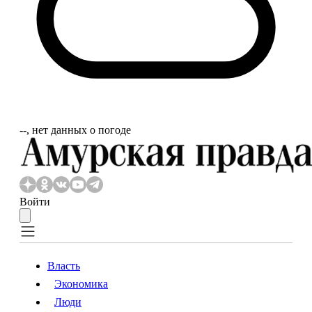
‐‐, нет данных о погоде
Войти
Власть
Экономика
Власть
Экономика
Люди