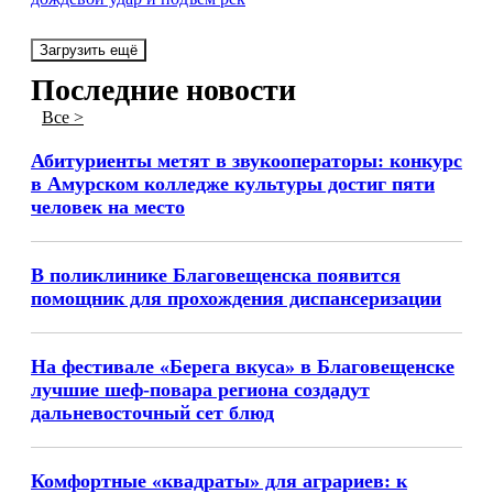
Загрузить ещё
Последние новости
Все >
Абитуриенты метят в звукооператоры: конкурс
в Амурском колледже культуры достиг пяти
человек на место
В поликлинике Благовещенска появится
помощник для прохождения диспансеризации
На фестивале «Берега вкуса» в Благовещенске
лучшие шеф-повара региона создадут
дальневосточный сет блюд
Комфортные «квадраты» для аграриев: к