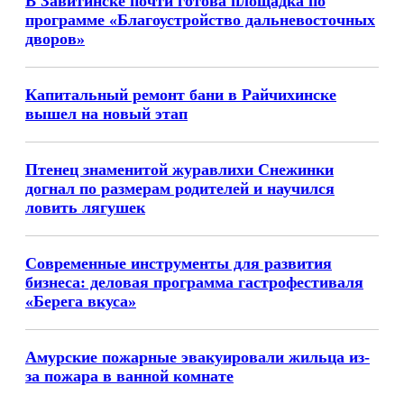
В Завитинске почти готова площадка по
программе «Благоустройство дальневосточных
дворов»
Капитальный ремонт бани в Райчихинске
вышел на новый этап
Птенец знаменитой журавлихи Снежинки
догнал по размерам родителей и научился
ловить лягушек
Современные инструменты для развития
бизнеса: деловая программа гастрофестиваля
«Берега вкуса»
Амурские пожарные эвакуировали жильца из-
за пожара в ванной комнате