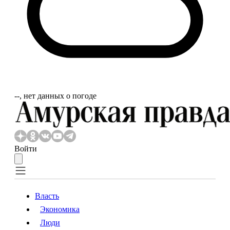
‐‐, нет данных о погоде
Войти
Власть
Экономика
Власть
Экономика
Люди