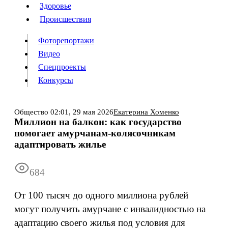
Люди
Здоровье
Здоровье
Происшествия
Происшествия
Фоторепортажи
Видео
Спецпроекты
Фоторепортажи
Видео
Конкурсы
Спецпроекты
Конкурсы
Войти
Общество
02:01,
29 мая 2026
Екатерина Хоменко
Миллион на балкон: как государство
помогает амурчанам-колясочникам
Информация
Подписка
Реклама
Все новости
Архив
адаптировать жилье
684
От 100 тысяч до одного миллиона рублей
могут получить амурчане с инвалидностью на
адаптацию своего жилья под условия для