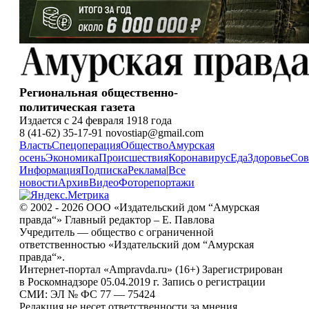
Региональная общественно-
политическая газета
Издается с 24 февраля 1918 года
8 (41-62) 35-17-91 novostiap@gmail.com
Власть
Спецоперация
Общество
Амурская
осень
Экономика
Происшествия
Коронавирус
Еда
Здоровье
Сов
Информация
Подписка
Реклама
|
Все
новости
Архив
Видео
Фоторепортажи
© 2002 - 2026 ООО «Издательский дом “Амурская
правда“» Главный редактор – Е. Павлова
Учредитель — общество с ограниченной
ответственностью «Издательский дом “Амурская
правда“».
Интернет-портал «Ampravda.ru» (16+) Зарегистрирован
в Роскомнадзоре 05.04.2019 г. Запись о регистрации
СМИ: ЭЛ № ФС 77 — 75424
Редакция не несет ответственности за мнения,