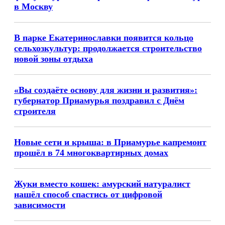
в Москву
В парке Екатеринославки появится кольцо
сельхозкультур: продолжается строительство
новой зоны отдыха
«Вы создаёте основу для жизни и развития»:
губернатор Приамурья поздравил с Днём
строителя
Новые сети и крыша: в Приамурье капремонт
прошёл в 74 многоквартирных домах
Жуки вместо кошек: амурский натуралист
нашёл способ спастись от цифровой
зависимости