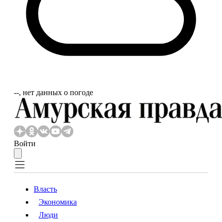
‐‐, нет данных о погоде
Войти
Власть
Экономика
Власть
Экономика
Люди