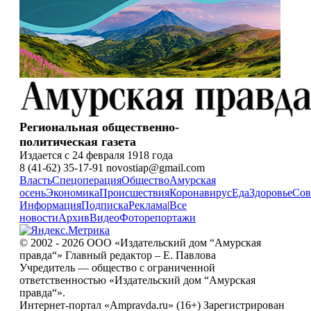
Региональная общественно-
политическая газета
Издается с 24 февраля 1918 года
8 (41-62) 35-17-91 novostiap@gmail.com
Власть
Спецоперация
Общество
Амурская
осень
Экономика
Происшествия
Коронавирус
Еда
Здоровье
Сов
Информация
Подписка
Реклама
|
Все
новости
Архив
Видео
Фоторепортажи
© 2002 - 2026 ООО «Издательский дом “Амурская
правда“» Главный редактор – Е. Павлова
Учредитель — общество с ограниченной
ответственностью «Издательский дом “Амурская
правда“».
Интернет-портал «Ampravda.ru» (16+) Зарегистрирован