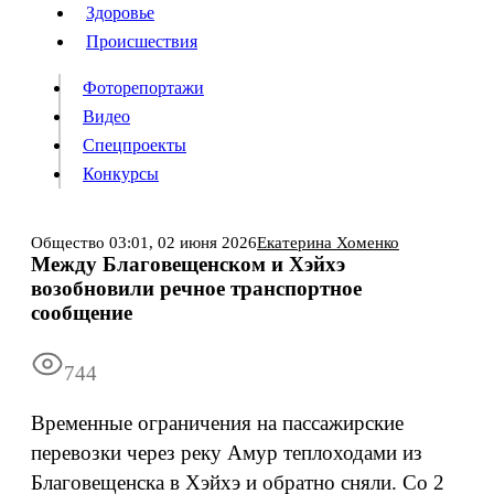
Люди
Здоровье
Здоровье
Происшествия
Происшествия
Фоторепортажи
Видео
Спецпроекты
Фоторепортажи
Видео
Конкурсы
Спецпроекты
Конкурсы
Войти
Общество
03:01,
02 июня 2026
Екатерина Хоменко
Между Благовещенском и Хэйхэ
возобновили речное транспортное
Информация
Подписка
Реклама
Все новости
Архив
сообщение
744
Временные ограничения на пассажирские
перевозки через реку Амур теплоходами из
Благовещенска в Хэйхэ и обратно сняли. Со 2