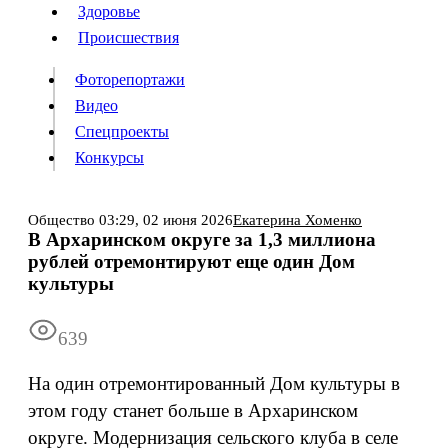
Люди
Здоровье
Здоровье
Происшествия
Происшествия
Фоторепортажи
Видео
Спецпроекты
Фоторепортажи
Видео
Конкурсы
Спецпроекты
Конкурсы
Войти
Общество
03:29,
02 июня 2026
Екатерина Хоменко
В Архаринском округе за 1,3 миллиона
рублей отремонтируют еще один Дом
Информация
Подписка
Реклама
Все новости
Архив
культуры
639
На один отремонтированный Дом культуры в
этом году станет больше в Архаринском
округе. Модернизация сельского клуба в селе