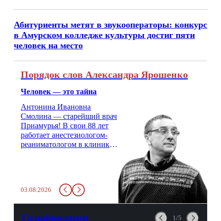
Абитуриенты метят в звукооператоры: конкурс
в Амурском колледже культуры достиг пяти
человек на место
Порядок слов Александра Ярошенко
Человек — это тайна
Антонина Ивановна
Смолина — старейший врач
Приамурья! В свои 88 лет
работает анестезиологом-
реаниматологом в клинике
кардиохирургии Амурской
медицинской академии.
Монолог врача с 66-летним
стажем о жизни, смерти
03.08.2026
душе и духе. Откровенно о
любви, профессиональном
выгорании и Боге.
Газификация
1/5