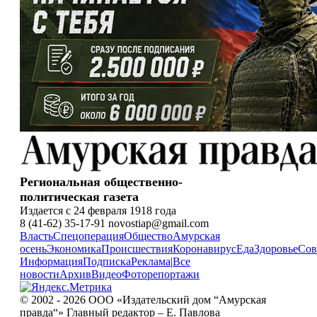
Региональная общественно-
политическая газета
Издается с 24 февраля 1918 года
8 (41-62) 35-17-91 novostiap@gmail.com
Власть
Спецоперация
Общество
Амурская
осень
Экономика
Происшествия
Коронавирус
Еда
Здоровье
Сов
Информация
Подписка
Реклама
|
Все
новости
Архив
Видео
Фоторепортажи
© 2002 - 2026 ООО «Издательский дом “Амурская
правда“» Главный редактор – Е. Павлова