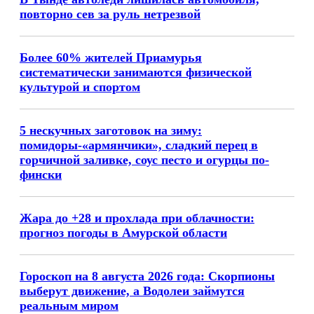
повторно сев за руль нетрезвой
Более 60% жителей Приамурья
систематически занимаются физической
культурой и спортом
5 нескучных заготовок на зиму:
помидоры-«армянчики», сладкий перец в
горчичной заливке, соус песто и огурцы по-
фински
Жара до +28 и прохлада при облачности:
прогноз погоды в Амурской области
Гороскоп на 8 августа 2026 года: Скорпионы
выберут движение, а Водолеи займутся
реальным миром