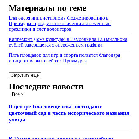
Материалы по теме
Благодаря инициативному бюджетированию в
Приамурье пройдут экологический и семейный
праздники и слет волонтеров
Капремонт Дома культуры в Тамбовке за 123 миллиона
рублей завершается с опережением графика
Пять площадок для игр и спорта появятся благодаря
инициативе жителей сел Приамурья
Загрузить ещё
Последние новости
Все >
В центре Благовещенска воссоздают
цветочный сад в честь исторического названия
улицы
В Тынде автоледи лишилась автомобиля,