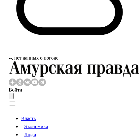
‐‐, нет данных о погоде
Войти
Власть
Экономика
Власть
Экономика
Люди