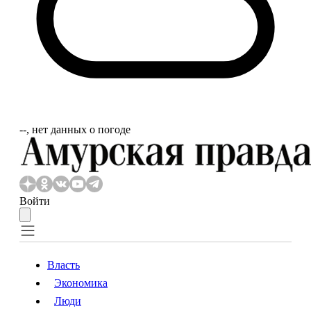
‐‐, нет данных о погоде
Войти
Власть
Экономика
Власть
Экономика
Люди