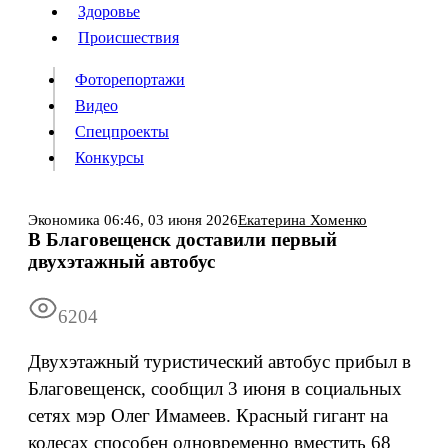
Люди
Здоровье
Здоровье
Происшествия
Происшествия
Фоторепортажи
Видео
Спецпроекты
Фоторепортажи
Видео
Конкурсы
Спецпроекты
Конкурсы
Войти
Экономика
06:46,
03 июня 2026
Екатерина Хоменко
В Благовещенск доставили первый
двухэтажный автобус
Информация
Подписка
Реклама
Все новости
Архив
6204
Двухэтажный туристический автобус прибыл в
Благовещенск, сообщил 3 июня в социальных
сетях мэр Олег Имамеев. Красный гигант на
колесах способен одновременно вместить 68