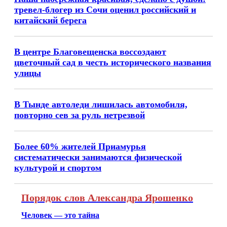
тревел-блогер из Сочи оценил российский и
китайский берега
В центре Благовещенска воссоздают
цветочный сад в честь исторического названия
улицы
В Тынде автоледи лишилась автомобиля,
повторно сев за руль нетрезвой
Более 60% жителей Приамурья
систематически занимаются физической
культурой и спортом
Порядок слов Александра Ярошенко
Человек — это тайна