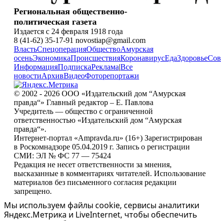
Региональная общественно-
политическая газета
Издается с 24 февраля 1918 года
8 (41-62) 35-17-91 novostiap@gmail.com
Власть
Спецоперация
Общество
Амурская
осень
Экономика
Происшествия
Коронавирус
Еда
Здоровье
Сов
Информация
Подписка
Реклама
|
Все
новости
Архив
Видео
Фоторепортажи
© 2002 - 2026 ООО «Издательский дом “Амурская
правда“» Главный редактор – Е. Павлова
Учредитель — общество с ограниченной
ответственностью «Издательский дом “Амурская
правда“».
Интернет-портал «Ampravda.ru» (16+) Зарегистрирован
в Роскомнадзоре 05.04.2019 г. Запись о регистрации
СМИ: ЭЛ № ФС 77 — 75424
Редакция не несет ответственности за мнения,
высказанные в комментариях читателей. Использование
материалов без письменного согласия редакции
запрещено.
Мы используем файлы cookie, сервисы аналитики
Яндекс.Метрика и LiveInternet, чтобы обеспечить