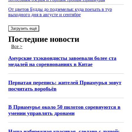
От цветов Будды до подземелья: куда поехать в тур
выходного дня в августе и сентябре
Загрузить ещё
Последние новости
Все >
Амурские тхэквондисты завоевали более ста
медалей на соревнованиях в Китае
Пернатая перепись: жителей Приамурья зовут
посчитать воробьёв
В Приамурье около 50 пилотов соревнуются в
умении управлять дронами
Наша набережная красивая, сделано с душой: