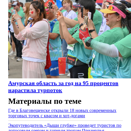
Амурская область за год на 95 процентов
нарастила турпоток
Материалы по теме
Где в Благовещенске открыли 18 новых современных
торговых точек с квасом и хот-догами
Экопутеводитель «Дыши глубже» проведет туристов по
лотосовым озерам и горным тропам Приамурья