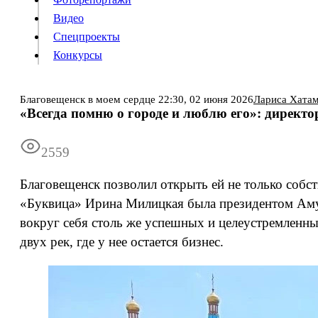
Видео
Конкурсы
Спецпроекты
Конкурсы
Войти
Благовещенск в моем сердце
22:30,
02 июня 2026
Лариса Хата
«Всегда помню о городе и люблю его»: директ
Информация
Подписка
Реклама
Все новости
Архив
2559
Благовещенск позволил открыть ей не только собст
«Буквица» Ирина Милицкая была президентом Аму
вокруг себя столь же успешных и целеустремленны
двух рек, где у нее остается бизнес.