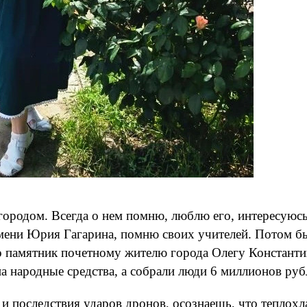
городом. Всегда о нем помню, люблю его, интересуюсь
 имени Юрия Гагарина, помню своих учителей. Потом 
то памятник почетному жителю города Олегу Констант
а народные средства, а собрали люди 6 миллионов руб
 и последствия ударов дронов, осознаешь, что теплох