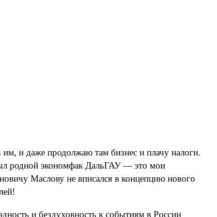
 им, и даже продолжаю там бизнес и плачу налоги.
был родной экономфак ДальГАУ — это мои
иновичу Маслову не вписался в концепцию нового
лей!
ладность и бездуховность к событиям в России