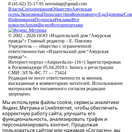
8 (41-62) 35-17-91 novostiap@gmail.com
Власть
Спецоперация
Общество
Амурская
осень
Экономика
Происшествия
Коронавирус
Еда
Здоровье
Сов
Информация
Подписка
Реклама
|
Все
новости
Архив
Видео
Фоторепортажи
© 2002 - 2026 ООО «Издательский дом “Амурская
правда“» Главный редактор – Е. Павлова
Учредитель — общество с ограниченной
ответственностью «Издательский дом “Амурская
правда“».
Интернет-портал «Ampravda.ru» (16+) Зарегистрирован
в Роскомнадзоре 05.04.2019 г. Запись о регистрации
СМИ: ЭЛ № ФС 77 — 75424
Редакция не несет ответственности за мнения,
высказанные в комментариях читателей. Использование
материалов без письменного согласия редакции
запрещено.
Мы используем файлы cookie, сервисы аналитики
Яндекс.Метрика и LiveInternet, чтобы обеспечить
корректную работу сайта, улучшить его
функциональность, анализировать трафик и
персонализировать контент. Продолжая
пользоваться сайтом или нажимая «Согласен», вы