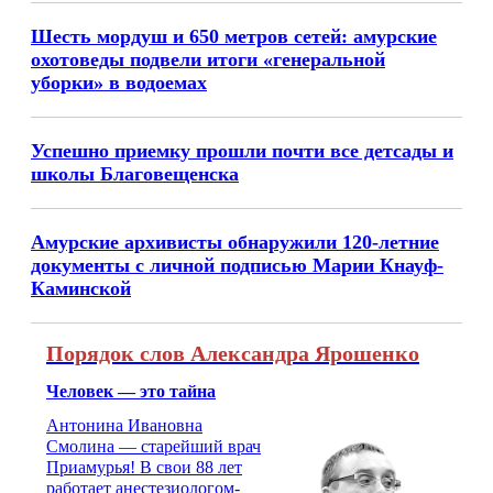
Шесть мордуш и 650 метров сетей: амурские
охотоведы подвели итоги «генеральной
уборки» в водоемах
Успешно приемку прошли почти все детсады и
школы Благовещенска
Амурские архивисты обнаружили 120-летние
документы с личной подписью Марии Кнауф-
Каминской
Порядок слов Александра Ярошенко
Человек — это тайна
Антонина Ивановна
Смолина — старейший врач
Приамурья! В свои 88 лет
работает анестезиологом-