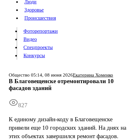
Люди
Люди
Здоровье
Здоровье
Происшествия
Происшествия
Фоторепортажи
Видео
Спецпроекты
Фоторепортажи
Видео
Конкурсы
Спецпроекты
Конкурсы
Войти
Общество
05:14,
08 июня 2026
Екатерина Хоменко
В Благовещенске отремонтировали 10
фасадов зданий
Информация
Подписка
Реклама
Все новости
Архив
827
К единому дизайн-коду в Благовещенске
привели еще 10 городских зданий. На днях на
этих объектах завершился ремонт фасадов.