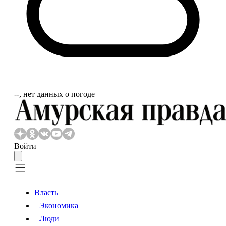
‐‐, нет данных о погоде
Войти
Власть
Экономика
Власть
Экономика
Люди