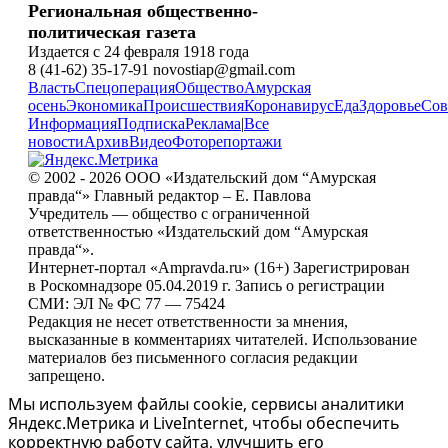
Региональная общественно-
политическая газета
Издается с 24 февраля 1918 года
8 (41-62) 35-17-91 novostiap@gmail.com
Власть
Спецоперация
Общество
Амурская
осень
Экономика
Происшествия
Коронавирус
Еда
Здоровье
Сов
Информация
Подписка
Реклама
|
Все
новости
Архив
Видео
Фоторепортажи
© 2002 - 2026 ООО «Издательский дом “Амурская
правда“» Главный редактор – Е. Павлова
Учредитель — общество с ограниченной
ответственностью «Издательский дом “Амурская
правда“».
Интернет-портал «Ampravda.ru» (16+) Зарегистрирован
в Роскомнадзоре 05.04.2019 г. Запись о регистрации
СМИ: ЭЛ № ФС 77 — 75424
Редакция не несет ответственности за мнения,
высказанные в комментариях читателей. Использование
материалов без письменного согласия редакции
запрещено.
Мы используем файлы cookie, сервисы аналитики
Яндекс.Метрика и LiveInternet, чтобы обеспечить
корректную работу сайта, улучшить его