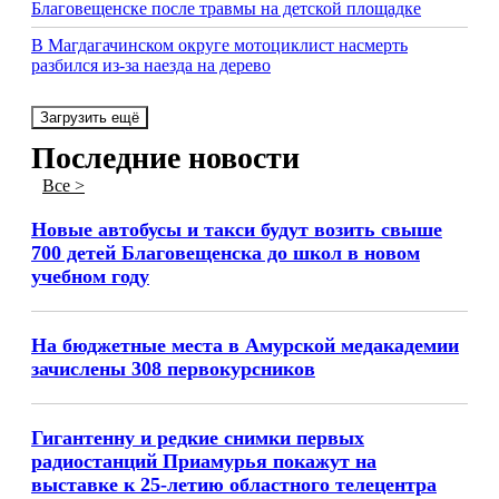
Благовещенске после травмы на детской площадке
В Магдагачинском округе мотоциклист насмерть
разбился из-за наезда на дерево
Загрузить ещё
Последние новости
Все >
Новые автобусы и такси будут возить свыше
700 детей Благовещенска до школ в новом
учебном году
На бюджетные места в Амурской медакадемии
зачислены 308 первокурсников
Гигантенну и редкие снимки первых
радиостанций Приамурья покажут на
выставке к 25‑летию областного телецентра