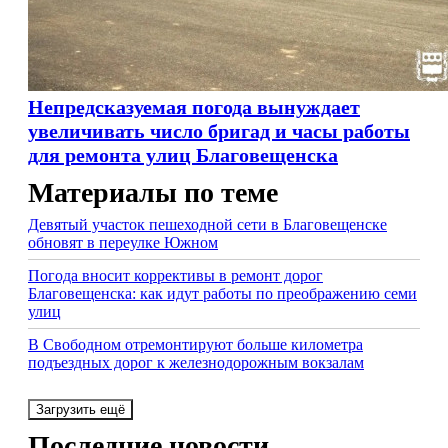
Непредсказуемая погода вынуждает
увеличивать число бригад и часы работы
для ремонта улиц Благовещенска
Материалы по теме
Девятый участок пешеходной сети в Благовещенске
обновят в переулке Южном
Погода вносит коррективы в ремонт дорог
Благовещенска: как идут работы по преображению семи
улиц
В Свободном отремонтируют больше километра
подъездных дорог к железнодорожным вокзалам
Загрузить ещё
Последние новости