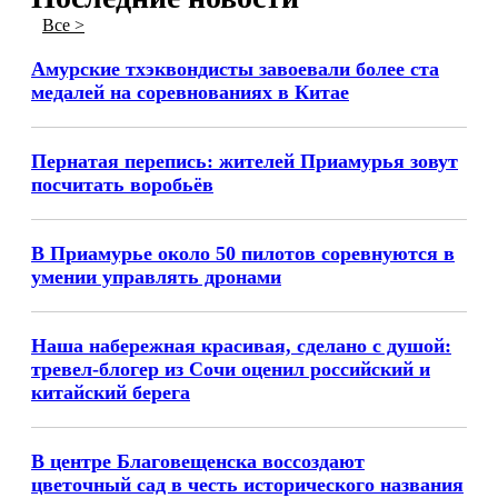
Все >
Амурские тхэквондисты завоевали более ста
медалей на соревнованиях в Китае
Пернатая перепись: жителей Приамурья зовут
посчитать воробьёв
В Приамурье около 50 пилотов соревнуются в
умении управлять дронами
Наша набережная красивая, сделано с душой:
тревел-блогер из Сочи оценил российский и
китайский берега
В центре Благовещенска воссоздают
цветочный сад в честь исторического названия