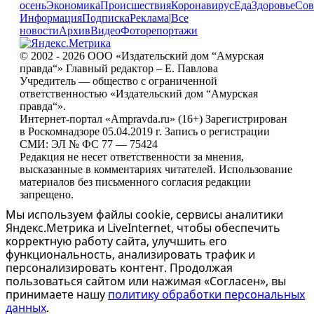
осень
Экономика
Происшествия
Коронавирус
Еда
Здоровье
Сов
Информация
Подписка
Реклама
|
Все
новости
Архив
Видео
Фоторепортажи
© 2002 - 2026 ООО «Издательский дом “Амурская
правда“» Главный редактор – Е. Павлова
Учредитель — общество с ограниченной
ответственностью «Издательский дом “Амурская
правда“».
Интернет-портал «Ampravda.ru» (16+) Зарегистрирован
в Роскомнадзоре 05.04.2019 г. Запись о регистрации
СМИ: ЭЛ № ФС 77 — 75424
Редакция не несет ответственности за мнения,
высказанные в комментариях читателей. Использование
материалов без письменного согласия редакции
запрещено.
Мы используем файлы cookie, сервисы аналитики
Яндекс.Метрика и LiveInternet, чтобы обеспечить
корректную работу сайта, улучшить его
функциональность, анализировать трафик и
персонализировать контент. Продолжая
пользоваться сайтом или нажимая «Согласен», вы
принимаете нашу
политику обработки персональных
данных
.