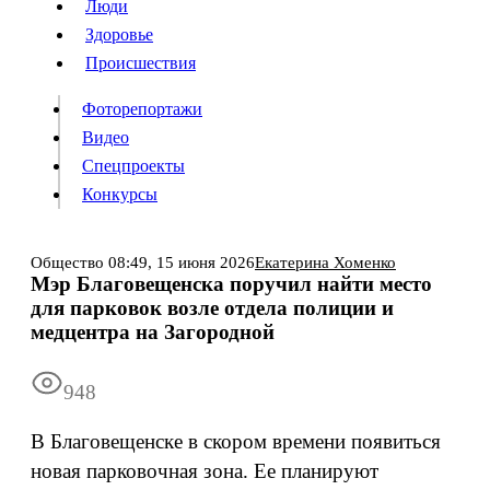
Люди
Люди
Здоровье
Здоровье
Происшествия
Происшествия
Фоторепортажи
Видео
Спецпроекты
Фоторепортажи
Видео
Конкурсы
Спецпроекты
Конкурсы
Войти
Общество
08:49,
15 июня 2026
Екатерина Хоменко
Мэр Благовещенска поручил найти место
для парковок возле отдела полиции и
Информация
Подписка
Реклама
Все новости
Архив
медцентра на Загородной
948
В Благовещенске в скором времени появиться
новая парковочная зона. Ее планируют