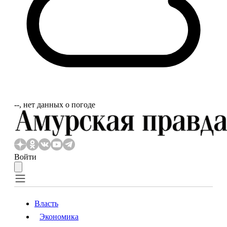
‐‐, нет данных о погоде
Войти
Власть
Экономика
Власть
Экономика