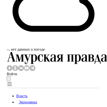
‐‐, нет данных о погоде
Войти
Власть
Экономика
Власть
Экономика