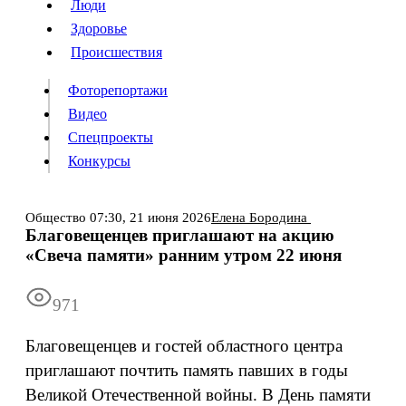
Люди
Люди
Здоровье
Здоровье
Происшествия
Происшествия
Фоторепортажи
Видео
Спецпроекты
Фоторепортажи
Видео
Конкурсы
Спецпроекты
Конкурсы
Войти
Общество
07:30,
21 июня 2026
Елена Бородина
Благовещенцев приглашают на акцию
«Свеча памяти» ранним утром 22 июня
Информация
Подписка
Реклама
Все новости
Архив
971
Благовещенцев и гостей областного центра
приглашают почтить память павших в годы
Великой Отечественной войны. В День памяти