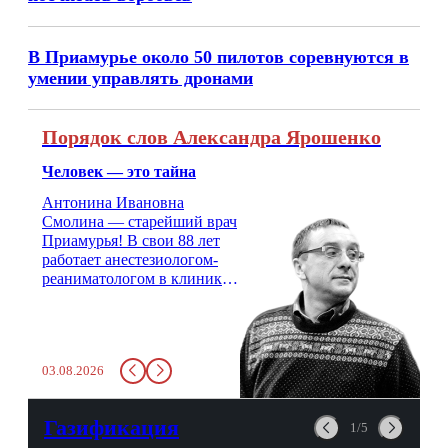
В Приамурье около 50 пилотов соревнуются в
умении управлять дронами
Порядок слов Александра Ярошенко
Человек — это тайна
Антонина Ивановна
Смолина — старейший врач
Приамурья! В свои 88 лет
работает анестезиологом-
реаниматологом в клинике
кардиохирургии Амурской
медицинской академии.
Монолог врача с 66-летним
стажем о жизни, смерти
03.08.2026
душе и духе. Откровенно о
любви, профессиональном
выгорании и Боге.
Газификация
1/5