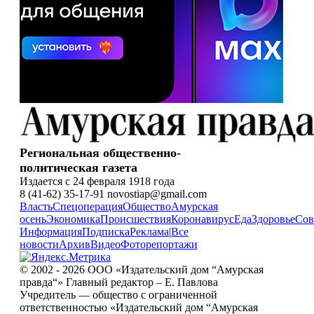
Региональная общественно-
политическая газета
Издается с 24 февраля 1918 года
8 (41-62) 35-17-91 novostiap@gmail.com
Власть
Спецоперация
Общество
Амурская
осень
Экономика
Происшествия
Коронавирус
Еда
Здоровье
Сов
Информация
Подписка
Реклама
|
Все
новости
Архив
Видео
Фоторепортажи
© 2002 - 2026 ООО «Издательский дом “Амурская
правда“» Главный редактор – Е. Павлова
Учредитель — общество с ограниченной
ответственностью «Издательский дом “Амурская