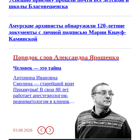
школы Благовещенска
Амурские архивисты обнаружили 120-летние
документы с личной подписью Марии Кнауф-
Каминской
Порядок слов Александра Ярошенко
Человек — это тайна
Антонина Ивановна
Смолина — старейший врач
Приамурья! В свои 88 лет
работает анестезиологом-
реаниматологом в клинике
кардиохирургии Амурской
медицинской академии.
Монолог врача с 66-летним
стажем о жизни, смерти
03.08.2026
душе и духе. Откровенно о
любви, профессиональном