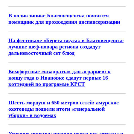
В поликлинике Благовещенска появится
помощник для прохождения диспансеризации
На фестивале «Берега вкуса» в Благовещенске
лучшие шеф-повара региона создадут
дальневосточный сет блюд
Комфортные «квадраты» для аграриев: к
концу года в Ивановке сдадут первые 16
коттеджей по программе КРСТ
Шесть мордуш и 650 метров сетей: амурские
охотоведы подвели итоги «генеральной
уборки» в водоемах
Успешно приемку прошли почти все детсады и