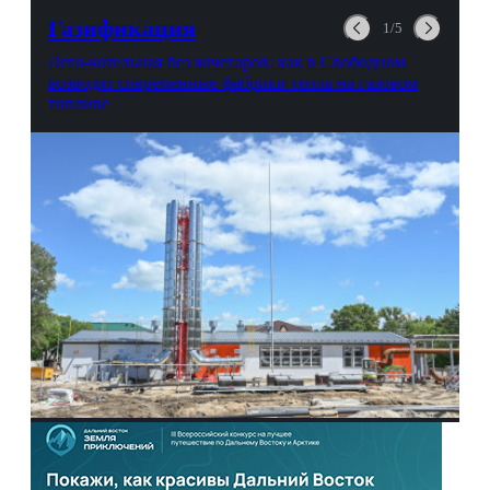
выгорании и Боге.
Газификация
1/5
Лего-котельная без кочегаров: как в Свободном
возводят современные фабрики тепла на газовом
топливе