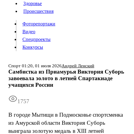
Люди
Здоровье
Здоровье
Происшествия
Происшествия
Фоторепортажи
Видео
Спецпроекты
Фоторепортажи
Видео
Конкурсы
Спецпроекты
Конкурсы
Войти
Спорт
01:20,
01 июля 2026
Андрей Ленский
Самбистка из Приамурья Виктория Суборь
завоевала золото в летней Спартакиаде
Информация
Подписка
Реклама
Все новости
Архив
учащихся России
1757
В городе Мытищи в Подмосковье спортсменка
из Амурской области Виктория Суборь
выиграла золотую медаль в XIII летней