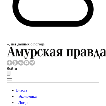
‐‐, нет данных о погоде
Войти
Власть
Экономика
Власть
Экономика
Люди