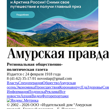
Региональная общественно-
политическая газета
Издается с 24 февраля 1918 года
8 (41-62) 35-17-91 novostiap@gmail.com
Власть
Спецоперация
Общество
Амурская
осень
Экономика
Происшествия
Коронавирус
Еда
Здоровье
Сов
Информация
Подписка
Реклама
|
Все
новости
Архив
Видео
Фоторепортажи
© 2002 - 2026 ООО «Издательский дом “Амурская