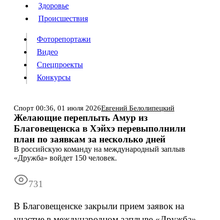
Люди
Здоровье
Здоровье
Происшествия
Происшествия
Фоторепортажи
Видео
Спецпроекты
Фоторепортажи
Видео
Конкурсы
Спецпроекты
Конкурсы
Войти
Спорт
00:36,
01 июля 2026
Евгений Белолипецкий
Желающие переплыть Амур из
Благовещенска в Хэйхэ перевыполнили
Информация
Подписка
Реклама
Все новости
Архив
план по заявкам за несколько дней
В российскую команду на международный заплыв
«Дружба» войдет 150 человек.
731
В Благовещенске закрыли прием заявок на
участие в международном заплыве «Дружба».