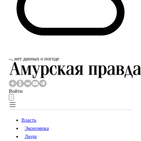
‐‐, нет данных о погоде
Войти
Власть
Экономика
Власть
Экономика
Люди