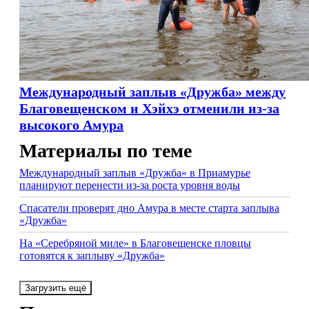
Международный заплыв «Дружба» между
Благовещенском и Хэйхэ отменили из-за
высокого Амура
Материалы по теме
Международный заплыв «Дружба» в Приамурье
планируют перенести из-за роста уровня воды
Спасатели проверят дно Амура в месте старта заплыва
«Дружба»
На «Серебряной миле» в Благовещенске пловцы
готовятся к заплыву «Дружба»
Загрузить ещё