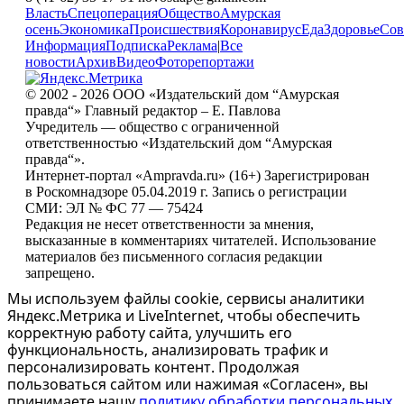
Власть
Спецоперация
Общество
Амурская
осень
Экономика
Происшествия
Коронавирус
Еда
Здоровье
Сов
Информация
Подписка
Реклама
|
Все
новости
Архив
Видео
Фоторепортажи
© 2002 - 2026 ООО «Издательский дом “Амурская
правда“» Главный редактор – Е. Павлова
Учредитель — общество с ограниченной
ответственностью «Издательский дом “Амурская
правда“».
Интернет-портал «Ampravda.ru» (16+) Зарегистрирован
в Роскомнадзоре 05.04.2019 г. Запись о регистрации
СМИ: ЭЛ № ФС 77 — 75424
Редакция не несет ответственности за мнения,
высказанные в комментариях читателей. Использование
материалов без письменного согласия редакции
запрещено.
Мы используем файлы cookie, сервисы аналитики
Яндекс.Метрика и LiveInternet, чтобы обеспечить
корректную работу сайта, улучшить его
функциональность, анализировать трафик и
персонализировать контент. Продолжая
пользоваться сайтом или нажимая «Согласен», вы
принимаете нашу
политику обработки персональных