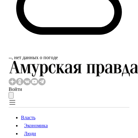
‐‐, нет данных о погоде
Войти
Власть
Экономика
Власть
Экономика
Люди