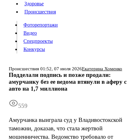
Люди
Здоровье
Здоровье
Происшествия
Происшествия
Фоторепортажи
Видео
Спецпроекты
Фоторепортажи
Видео
Конкурсы
Спецпроекты
Конкурсы
Войти
Происшествия
01:52,
07 июля 2026
Екатерина Хоменко
Подделали подпись и позже продали:
амурчанку без ее ведома втянули в аферу с
Информация
Подписка
Реклама
Все новости
Архив
авто на 1,7 миллиона
559
Амурчанка выиграла суд у Владивостокской
таможни, доказав, что стала жертвой
мошенничества. Ведомство требовало от