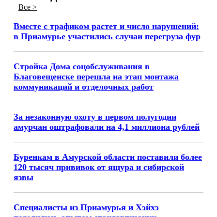
Все >
Вместе с трафиком растет и число нарушений:
в Приамурье участились случаи перегруза фур
Стройка Дома соцобслуживания в
Благовещенске перешла на этап монтажа
коммуникаций и отделочных работ
За незаконную охоту в первом полугодии
амурчан оштрафовали на 4,1 миллиона рублей
Буренкам в Амурской области поставили более
120 тысяч прививок от ящура и сибирской
язвы
Специалисты из Приамурья и Хэйхэ