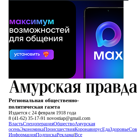
Региональная общественно-
политическая газета
Издается с 24 февраля 1918 года
8 (41-62) 35-17-91 novostiap@gmail.com
Власть
Спецоперация
Общество
Амурская
осень
Экономика
Происшествия
Коронавирус
Еда
Здоровье
Сов
Информация
Подписка
Реклама
|
Все