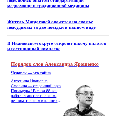
поделились опытом стандартизации
медпомощи и традиционной медицины
Житель Магдагачей окажется на скамье
подсудимых за две поездки в пьяном виде
В Ивановском округе откроют школу пилотов
и гостиничный комплекс
Порядок слов Александра Ярошенко
Человек — это тайна
Антонина Ивановна
Смолина — старейший врач
Приамурья! В свои 88 лет
работает анестезиологом-
реаниматологом в клинике
кардиохирургии Амурской
медицинской академии.
Монолог врача с 66-летним