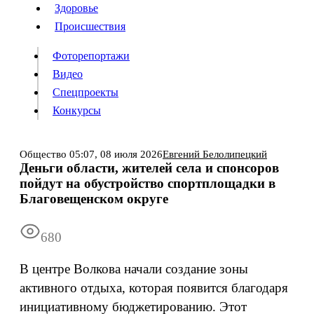
Люди
Здоровье
Здоровье
Происшествия
Происшествия
Фоторепортажи
Видео
Спецпроекты
Фоторепортажи
Видео
Конкурсы
Спецпроекты
Конкурсы
Войти
Общество
05:07,
08 июля 2026
Евгений Белолипецкий
Деньги области, жителей села и спонсоров
пойдут на обустройство спортплощадки в
Информация
Подписка
Реклама
Все новости
Архив
Благовещенском округе
680
В центре Волкова начали создание зоны
активного отдыха, которая появится благодаря
инициативному бюджетированию. Этот