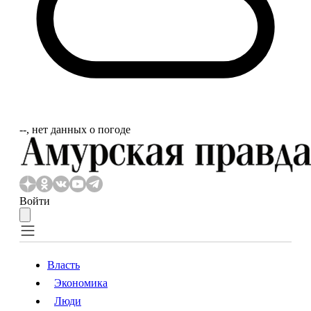
‐‐, нет данных о погоде
Войти
Власть
Экономика
Власть
Экономика
Люди