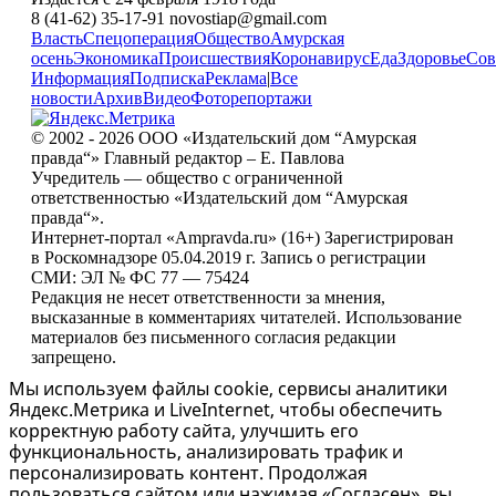
8 (41-62) 35-17-91 novostiap@gmail.com
Власть
Спецоперация
Общество
Амурская
осень
Экономика
Происшествия
Коронавирус
Еда
Здоровье
Сов
Информация
Подписка
Реклама
|
Все
новости
Архив
Видео
Фоторепортажи
© 2002 - 2026 ООО «Издательский дом “Амурская
правда“» Главный редактор – Е. Павлова
Учредитель — общество с ограниченной
ответственностью «Издательский дом “Амурская
правда“».
Интернет-портал «Ampravda.ru» (16+) Зарегистрирован
в Роскомнадзоре 05.04.2019 г. Запись о регистрации
СМИ: ЭЛ № ФС 77 — 75424
Редакция не несет ответственности за мнения,
высказанные в комментариях читателей. Использование
материалов без письменного согласия редакции
запрещено.
Мы используем файлы cookie, сервисы аналитики
Яндекс.Метрика и LiveInternet, чтобы обеспечить
корректную работу сайта, улучшить его
функциональность, анализировать трафик и
персонализировать контент. Продолжая
пользоваться сайтом или нажимая «Согласен», вы