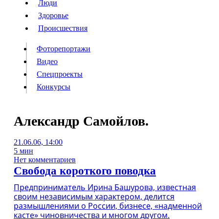
Люди
Люди
Здоровье
Здоровье
Происшествия
Происшествия
Фоторепортажи
Видео
Спецпроекты
Фоторепортажи
Видео
Конкурсы
Спецпроекты
Конкурсы
Войти
Александр Самойлов.
21.06.06, 14:00
Информация
Подписка
Реклама
Все новости
Архив
5 мин
Нет комментариев
Свобода короткого поводка
Предприниматель Ирина Башурова, известная
своим независимым характером, делится
размышлениями о России, бизнесе, «надменной
касте» чиновничества и многом другом.