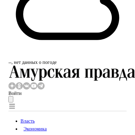
‐‐, нет данных о погоде
Войти
Власть
Экономика
Власть
Экономика