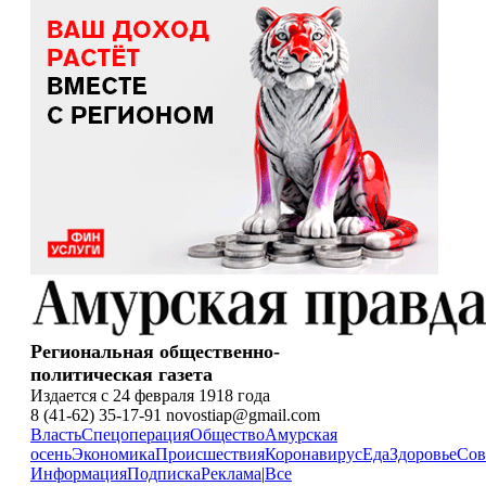
Региональная общественно-
политическая газета
Издается с 24 февраля 1918 года
8 (41-62) 35-17-91 novostiap@gmail.com
Власть
Спецоперация
Общество
Амурская
осень
Экономика
Происшествия
Коронавирус
Еда
Здоровье
Сов
Информация
Подписка
Реклама
|
Все