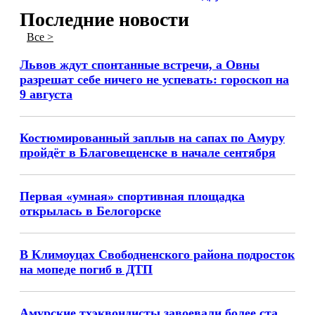
Последние новости
Все >
Львов ждут спонтанные встречи, а Овны
разрешат себе ничего не успевать: гороскоп на
9 августа
Костюмированный заплыв на сапах по Амуру
пройдёт в Благовещенске в начале сентября
Первая «умная» спортивная площадка
открылась в Белогорске
В Климоуцах Свободненского района подросток
на мопеде погиб в ДТП
Амурские тхэквондисты завоевали более ста