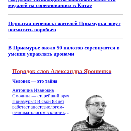
медалей на соревнованиях в Китае
Пернатая перепись: жителей Приамурья зовут
посчитать воробьёв
В Приамурье около 50 пилотов соревнуются в
умении управлять дронами
Порядок слов Александра Ярошенко
Человек — это тайна
Антонина Ивановна
Смолина — старейший врач
Приамурья! В свои 88 лет
работает анестезиологом-
реаниматологом в клинике
кардиохирургии Амурской
медицинской академии.
Монолог врача с 66-летним