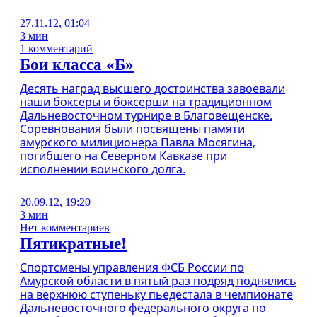
27.11.12, 01:04
3 мин
1 комментарий
Бои класса «Б»
Десять наград высшего достоинства завоевали
наши боксеры и боксерши на традиционном
Дальневосточном турнире в Благовещенске.
Соревнования были посвящены памяти
амурского милиционера Павла Мосягина,
погибшего на Северном Кавказе при
исполнении воинского долга.
20.09.12, 19:20
3 мин
Нет комментариев
Пятикратные!
Спортсмены управления ФСБ России по
Амурской области в пятый раз подряд поднялись
на верхнюю ступеньку пьедестала в чемпионате
Дальневосточного федерального округа по