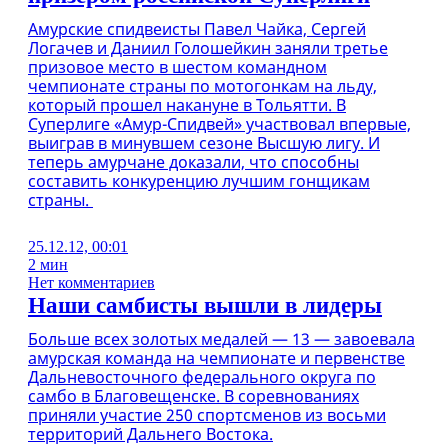
Амурские спидвеисты Павел Чайка, Сергей
Логачев и Даниил Голошейкин заняли третье
призовое место в шестом командном
чемпионате страны по мотогонкам на льду,
который прошел накануне в Тольятти. В
Суперлиге «Амур-Спидвей» участвовал впервые,
выиграв в минувшем сезоне Высшую лигу. И
теперь амурчане доказали, что способны
составить конкуренцию лучшим гонщикам
страны.
25.12.12, 00:01
2 мин
Нет комментариев
Наши самбисты вышли в лидеры
Больше всех золотых медалей — 13 — завоевала
амурская команда на чемпионате и первенстве
Дальневосточного федерального округа по
самбо в Благовещенске. В соревнованиях
приняли участие 250 спортсменов из восьми
территорий Дальнего Востока.