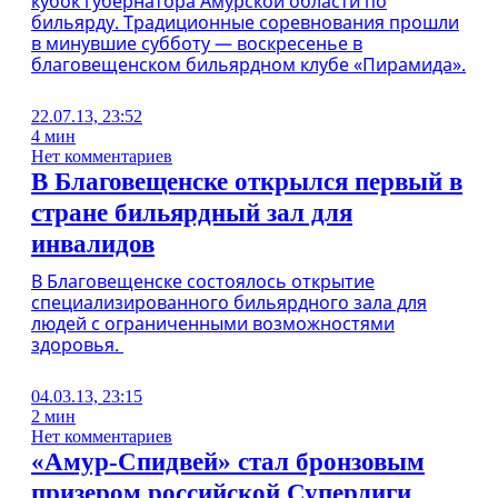
кубок губернатора Амурской области по
бильярду. Традиционные соревнования прошли
в минувшие субботу — воскресенье в
благовещенском бильярдном клубе «Пирамида».
22.07.13, 23:52
4 мин
Нет комментариев
В Благовещенске открылся первый в
стране бильярдный зал для
инвалидов
В Благовещенске состоялось открытие
специализированного бильярдного зала для
людей с ограниченными возможностями
здоровья.
04.03.13, 23:15
2 мин
Нет комментариев
«Амур-Спидвей» стал бронзовым
призером российской Суперлиги