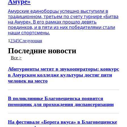
Амуре»
Амурские единоборцы успешно выступили в
традиционном, третьем по счету турнире «Битва
на Амуре». В его рамках прошло девять
поединков, и в пяти из них победителями стали
наши спортсмены.
1
2
3
4
5
Следующая
Последние новости
Все >
Абитуриенты метят в звукооператоры: конкурс
в Амурском колледже культуры достиг пяти
человек на место
В поликлинике Благовещенска появится
помощник для прохождения диспансеризации
На фестивале «Берега вкуса» в Благовещенске