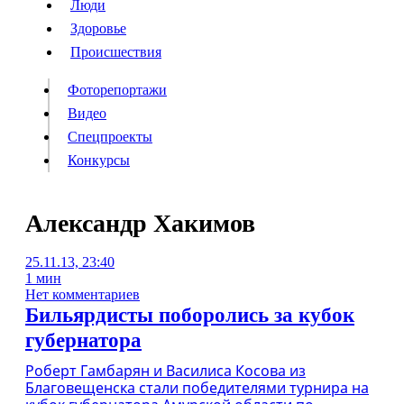
Люди
Люди
Здоровье
Здоровье
Происшествия
Происшествия
Фоторепортажи
Видео
Спецпроекты
Фоторепортажи
Видео
Конкурсы
Спецпроекты
Конкурсы
Войти
Александр Хакимов
25.11.13, 23:40
Информация
Подписка
Реклама
Все новости
Архив
1 мин
Нет комментариев
Бильярдисты поборолись за кубок
губернатора
Роберт Гамбарян и Василиса Косова из
Благовещенска стали победителями турнира на