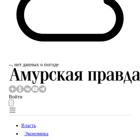
‐‐, нет данных о погоде
Войти
Власть
Экономика
Власть
Экономика