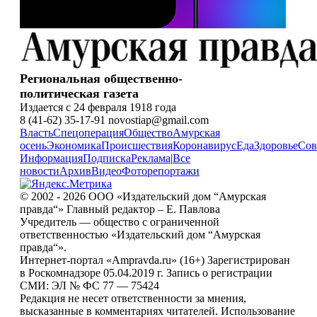
Региональная общественно-
политическая газета
Издается с 24 февраля 1918 года
8 (41-62) 35-17-91 novostiap@gmail.com
Власть
Спецоперация
Общество
Амурская
осень
Экономика
Происшествия
Коронавирус
Еда
Здоровье
Сов
Информация
Подписка
Реклама
|
Все
новости
Архив
Видео
Фоторепортажи
© 2002 - 2026 ООО «Издательский дом “Амурская
правда“» Главный редактор – Е. Павлова
Учредитель — общество с ограниченной
ответственностью «Издательский дом “Амурская
правда“».
Интернет-портал «Ampravda.ru» (16+) Зарегистрирован
в Роскомнадзоре 05.04.2019 г. Запись о регистрации
СМИ: ЭЛ № ФС 77 — 75424
Редакция не несет ответственности за мнения,
высказанные в комментариях читателей. Использование