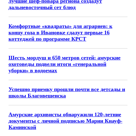
лучшие шеф-повара региона создадут
дальневосточный сет блюд
Комфортные «квадраты» для аграриев: к
концу года в Ивановке сдадут первые 16
коттеджей по программе КРСТ
Шесть мордуш и 650 метров сетей: амурские
охотоведы подвели итоги «генеральной
уборки» в водоемах
Успешно приемку прошли почти все детсады и
школы Благовещенска
Амурские архивисты обнаружили 120-летние
документы с личной подписью Марии Кнауф-
Каминской