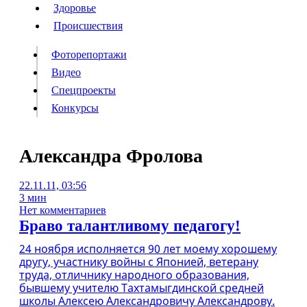
Люди
Здоровье
Здоровье
Происшествия
Происшествия
Фоторепортажи
Видео
Спецпроекты
Фоторепортажи
Видео
Конкурсы
Спецпроекты
Конкурсы
Войти
Александра Фролова
22.11.11, 03:56
Информация
Подписка
Реклама
Все новости
Архив
3 мин
Нет комментариев
Браво талантливому педагогу!
24 ноября исполняется 90 лет моему хорошему
другу, участнику войны с Японией, ветерану
труда, отличнику народного образования,
бывшему учителю Тахтамыгдинской средней
школы Алексею Александровичу Александрову.