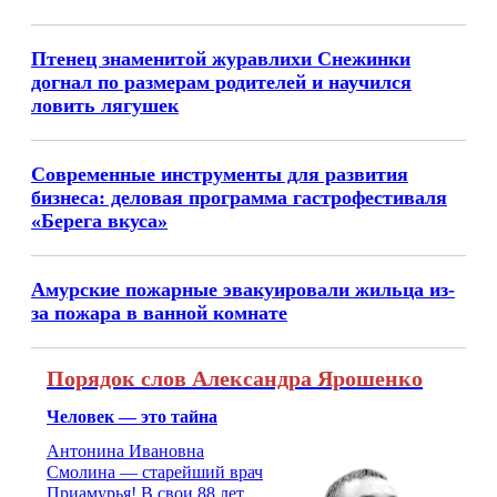
Птенец знаменитой журавлихи Снежинки
догнал по размерам родителей и научился
ловить лягушек
Современные инструменты для развития
бизнеса: деловая программа гастрофестиваля
«Берега вкуса»
Амурские пожарные эвакуировали жильца из-
за пожара в ванной комнате
Порядок слов Александра Ярошенко
Человек — это тайна
Антонина Ивановна
Смолина — старейший врач
Приамурья! В свои 88 лет