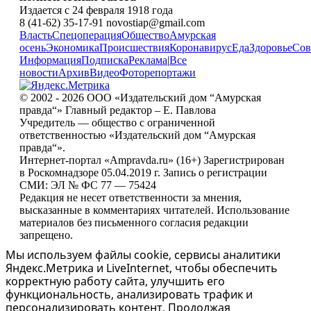
Издается с 24 февраля 1918 года
8 (41-62) 35-17-91 novostiap@gmail.com
Власть
Спецоперация
Общество
Амурская
осень
Экономика
Происшествия
Коронавирус
Еда
Здоровье
Сов
Информация
Подписка
Реклама
|
Все
новости
Архив
Видео
Фоторепортажи
© 2002 - 2026 ООО «Издательский дом “Амурская
правда“» Главный редактор – Е. Павлова
Учредитель — общество с ограниченной
ответственностью «Издательский дом “Амурская
правда“».
Интернет-портал «Ampravda.ru» (16+) Зарегистрирован
в Роскомнадзоре 05.04.2019 г. Запись о регистрации
СМИ: ЭЛ № ФС 77 — 75424
Редакция не несет ответственности за мнения,
высказанные в комментариях читателей. Использование
материалов без письменного согласия редакции
запрещено.
Мы используем файлы cookie, сервисы аналитики
Яндекс.Метрика и LiveInternet, чтобы обеспечить
корректную работу сайта, улучшить его
функциональность, анализировать трафик и
персонализировать контент. Продолжая