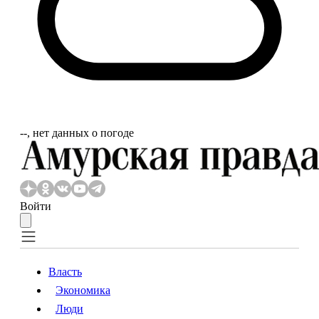
‐‐, нет данных о погоде
Войти
Власть
Экономика
Власть
Экономика
Люди