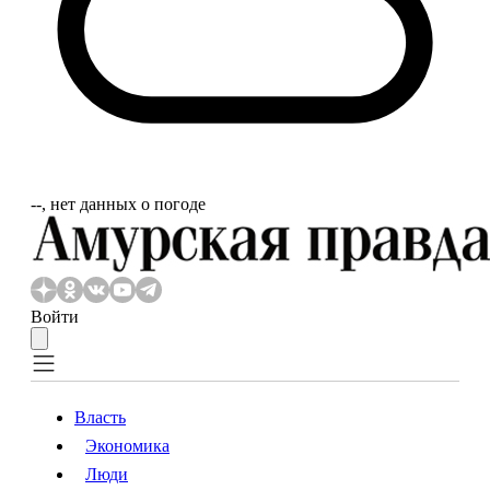
‐‐, нет данных о погоде
Войти
Власть
Экономика
Власть
Экономика
Люди