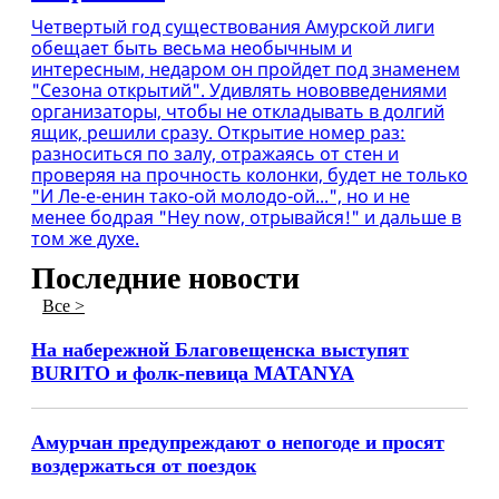
Четвертый год существования Амурской лиги
обещает быть весьма необычным и
интересным, недаром он пройдет под знаменем
"Сезона открытий". Удивлять нововведениями
организаторы, чтобы не откладывать в долгий
ящик, решили сразу. Открытие номер раз:
разноситься по залу, отражаясь от стен и
проверяя на прочность колонки, будет не только
"И Ле-е-енин тако-ой молодо-ой...", но и не
менее бодрая "Hey now, отрывайся!" и дальше в
том же духе.
Последние новости
Все >
На набережной Благовещенска выступят
BURITO и фолк-певица MATANYA
Амурчан предупреждают о непогоде и просят
воздержаться от поездок