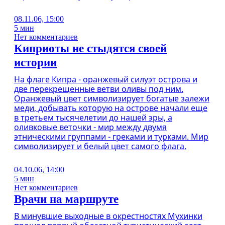
08.11.06, 15:00
5 мин
Нет комментариев
Киприоты не стыдятся своей
истории
На флаге Кипра - оранжевый силуэт острова и
две перекрещенные ветви оливы под ним.
Оранжевый цвет символизирует богатые залежи
меди, добывать которую на острове начали еще
в третьем тысячелетии до нашей эры, а
оливковые веточки - мир между двумя
этническими группами - греками и турками. Мир
символизирует и белый цвет самого флага.
04.10.06, 14:00
5 мин
Нет комментариев
Врачи на маршруте
В минувшие выходные в окрестностях Мухинки