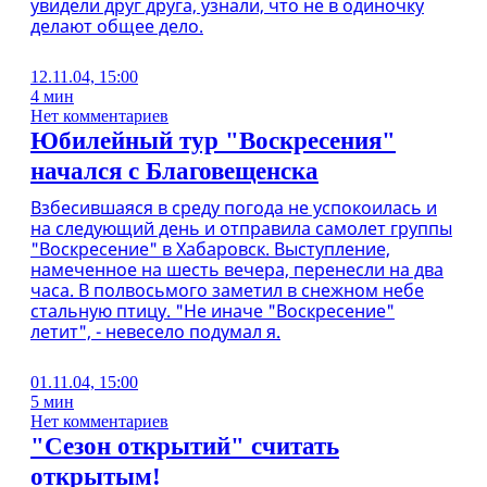
увидели друг друга, узнали, что не в одиночку
делают общее дело.
12.11.04, 15:00
4 мин
Нет комментариев
Юбилейный тур "Воскресения"
начался с Благовещенска
Взбесившаяся в среду погода не успокоилась и
на следующий день и отправила самолет группы
"Воскресение" в Хабаровск. Выступление,
намеченное на шесть вечера, перенесли на два
часа. В полвосьмого заметил в снежном небе
стальную птицу. "Не иначе "Воскресение"
летит", - невесело подумал я.
01.11.04, 15:00
5 мин
Нет комментариев
"Сезон открытий" считать
открытым!