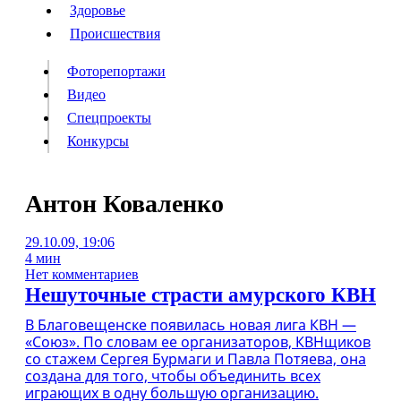
Люди
Здоровье
Здоровье
Происшествия
Происшествия
Фоторепортажи
Видео
Спецпроекты
Фоторепортажи
Видео
Конкурсы
Спецпроекты
Конкурсы
Войти
Антон Коваленко
29.10.09, 19:06
Информация
Подписка
Реклама
Все новости
Архив
4 мин
Нет комментариев
Нешуточные страсти амурского КВН
В Благовещенске появилась новая лига КВН —
«Союз». По словам ее организаторов, КВНщиков
со стажем Сергея Бурмаги и Павла Потяева, она
создана для того, чтобы объединить всех
играющих в одну большую организацию.