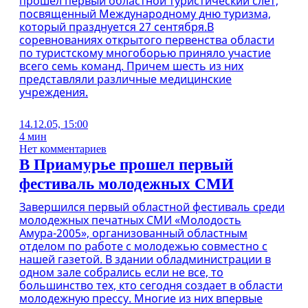
прошел первый областной туристический слет,
посвященный Международному дню туризма,
который празднуется 27 сентября.В
соревнованиях открытого первенства области
по туристскому многоборью приняло участие
всего семь команд. Причем шесть из них
представляли различные медицинские
учреждения.
14.12.05, 15:00
4 мин
Нет комментариев
В Приамурье прошел первый
фестиваль молодежных СМИ
Завершился первый областной фестиваль среди
молодежных печатных СМИ «Молодость
Амура-2005», организованный областным
отделом по работе с молодежью совместно с
нашей газетой. В здании обладминистрации в
одном зале собрались если не все, то
большинство тех, кто сегодня создает в области
молодежную прессу. Многие из них впервые