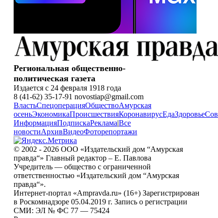
Региональная общественно-
политическая газета
Издается с 24 февраля 1918 года
8 (41-62) 35-17-91 novostiap@gmail.com
Власть
Спецоперация
Общество
Амурская
осень
Экономика
Происшествия
Коронавирус
Еда
Здоровье
Сов
Информация
Подписка
Реклама
|
Все
новости
Архив
Видео
Фоторепортажи
© 2002 - 2026 ООО «Издательский дом “Амурская
правда“» Главный редактор – Е. Павлова
Учредитель — общество с ограниченной
ответственностью «Издательский дом “Амурская
правда“».
Интернет-портал «Ampravda.ru» (16+) Зарегистрирован
в Роскомнадзоре 05.04.2019 г. Запись о регистрации
СМИ: ЭЛ № ФС 77 — 75424