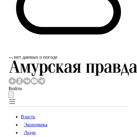
‐‐, нет данных о погоде
Войти
Власть
Экономика
Власть
Экономика
Люди