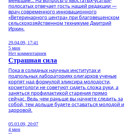
меньшие... На вопросы о хвостатых-усатых-
полосатых отвечает гость нашей редакции —
врач современного инновационного
«Ветеринарного центра» при благовещенском
сельскохозяйственном техникуме Дмитрий
Ирхин.
29.04.09, 17:41
5 мин
Нет комментариев
Страшная сила
Пока в солидных научных институтах и
подпольных лабораториях олигархов ученые
корпят над формулой эликсира молодости,
косметологи не советуют сидеть сложа руки, а
заняться профилактикой старения прямо
сейчас. Ведь чем раньше вы начнете следить за
собой, тем дольше будете оставаться молодой и
здоровой.
05.03.09, 20:07
4 мин