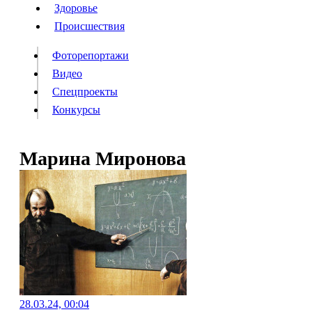
Люди
Здоровье
Здоровье
Происшествия
Происшествия
Фоторепортажи
Видео
Спецпроекты
Фоторепортажи
Видео
Конкурсы
Спецпроекты
Конкурсы
Войти
Марина Миронова
Информация
Подписка
Реклама
Все новости
Архив
28.03.24, 00:04