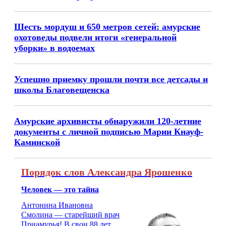
Шесть мордуш и 650 метров сетей: амурские
охотоведы подвели итоги «генеральной
уборки» в водоемах
Успешно приемку прошли почти все детсады и
школы Благовещенска
Амурские архивисты обнаружили 120-летние
документы с личной подписью Марии Кнауф-
Каминской
Порядок слов Александра Ярошенко
Человек — это тайна
Антонина Ивановна
Смолина — старейший врач
Приамурья! В свои 88 лет