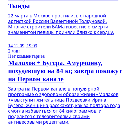
Тынды
22 марта в Москве простились с народной
артисткой России Валентиной Толкуновой.
Многие строители БАМа известие о смерти
знаменитой певицы приняли близко к сердцу.
14.12.09, 19:09
2 мин
Нет комментариев
Малахов + Бугера. Амурчанку,
похудевшую на 84 кг, завтра покажут
на Первом канале
Завтра на Первом канале в популярной
программе о здоровом образе жизни «Малахов
+» выступит жительница Поздеевки Ирина
Бугера. Женщина расскажет, как за полтора года
смогла избавиться от 84 килограммов, и
поделится с телезрителями своими
антивесовыми рецептами.