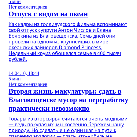
5 мин
Нет комментариев
Отпуск с видом на океан
Как кадры из голливудского фильма вспоминают
свой отпуск супруги Антон Числов и Елена
Бояркина из Благовещенска. Семь дней они
провели на одном из крупнейших в мире
океанских лайнеров Diamond Princess.
Недельный круиз обошелся семье в 400 тысяч
рублей.
14.04.10, 18:44
5 мин
Нет комментариев
Вторая жизнь макулатуры: сдать в
Благовещенске мусор на переработку
практически невозможно
Товары из вторсырья считаются очень модными
— ведь покупая их, мы косвенно бережем нашу
природу. Но сделать еще один шаг на пути к
спасению экологии — сдать что-нибудь на