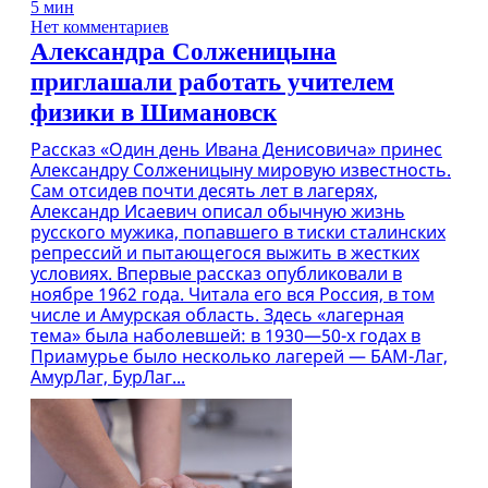
5 мин
Нет комментариев
Александра Солженицына
приглашали работать учителем
физики в Шимановск
Рассказ «Один день Ивана Денисовича» принес
Александру Солженицыну мировую известность.
Сам отсидев почти десять лет в лагерях,
Александр Исаевич описал обычную жизнь
русского мужика, попавшего в тиски сталинских
репрессий и пытающегося выжить в жестких
условиях. Впервые рассказ опубликовали в
ноябре 1962 года. Читала его вся Россия, в том
числе и Амурская область. Здесь «лагерная
тема» была наболевшей: в 1930—50-х годах в
Приамурье было несколько лагерей — БАМ-Лаг,
АмурЛаг, БурЛаг...