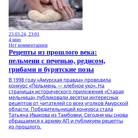
23.03.24, 23:01
4 мин
Нет комментариев
Рецепты из прошлого века:
пельмени с печенью, редисом,
грибами и бурятские позы
В 1998 году «Амурская правда» проводила
конкурс «Пельмень — хлебное ухо». На
страницах исторического приложения «Старая
мельница» публиковали десятки интересных
рецептов от читателей со всех уголков Амурской
области. Победительницей конкурса стала
Татьяна Ивакова из Тамбовки. Сегодня мы снова
обращаемся к архиву АП и публикуем рецепты
из прошлого.