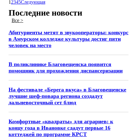
1
2
3
4
5
Следующая
Последние новости
Все >
Абитуриенты метят в звукооператоры: конкурс
в Амурском колледже культуры достиг пяти
человек на место
В поликлинике Благовещенска появится
помощник для прохождения диспансеризации
На фестивале «Берега вкуса» в Благовещенске
лучшие шеф-повара региона создадут
дальневосточный сет блюд
Комфортные «квадраты» для аграриев: к
концу года в Ивановке сдадут первые 16
коттеджей по программе КРСТ