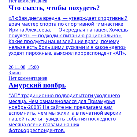
Нет комментариев
Что съесть, чтобы похудеть?
«Любая диета вредна, — утверждает спортивный
врач мастер спорта по спортивной гимнастике
Ирина Алексеева. — Очередная панацея. Хочешь
похудеть — подходи к питанию рационально».
Какие продукты наши злейшие враги, почему
нельзя есть большими кусками и в какое «депо»
уходят пирожные, выяснял корреспондент «АП».
26.11.08, 15:00
3 мин
Нет комментариев
Амурский ноябрь
"АП" традиционно подводит итоги уходящего
месяца. Чем ознаменовался для Приамурья
ноябрь-2008? На сайте мы предлагаем вам
вспомнить, чем мы жили, а в печатной версии
нашей газеты - увидеть события последнего
месяца осени глазами наших
фотокорреспондентов.