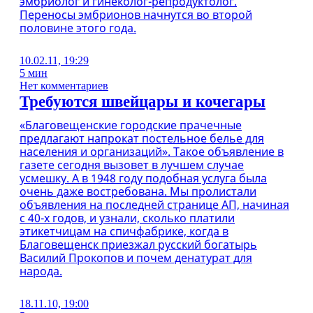
эмбриолог и гинеколог-репродуктолог.
Переносы эмбрионов начнутся во второй
половине этого года.
10.02.11, 19:29
5 мин
Нет комментариев
Требуются швейцары и кочегары
«Благовещенские городские прачечные
предлагают напрокат постельное белье для
населения и организаций». Такое объявление в
газете сегодня вызовет в лучшем случае
усмешку. А в 1948 году подобная услуга была
очень даже востребована. Мы пролистали
объявления на последней странице АП, начиная
с 40-х годов, и узнали, сколько платили
этикетчицам на спичфабрике, когда в
Благовещенск приезжал русский богатырь
Василий Прокопов и почем денатурат для
народа.
18.11.10, 19:00