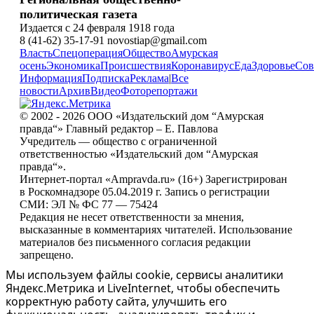
политическая газета
Издается с 24 февраля 1918 года
8 (41-62) 35-17-91 novostiap@gmail.com
Власть
Спецоперация
Общество
Амурская
осень
Экономика
Происшествия
Коронавирус
Еда
Здоровье
Сов
Информация
Подписка
Реклама
|
Все
новости
Архив
Видео
Фоторепортажи
© 2002 - 2026 ООО «Издательский дом “Амурская
правда“» Главный редактор – Е. Павлова
Учредитель — общество с ограниченной
ответственностью «Издательский дом “Амурская
правда“».
Интернет-портал «Ampravda.ru» (16+) Зарегистрирован
в Роскомнадзоре 05.04.2019 г. Запись о регистрации
СМИ: ЭЛ № ФС 77 — 75424
Редакция не несет ответственности за мнения,
высказанные в комментариях читателей. Использование
материалов без письменного согласия редакции
запрещено.
Мы используем файлы cookie, сервисы аналитики
Яндекс.Метрика и LiveInternet, чтобы обеспечить
корректную работу сайта, улучшить его