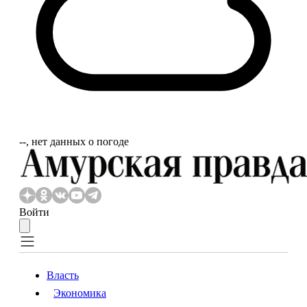
‐‐, нет данных о погоде
Войти
Власть
Экономика
Власть
Экономика