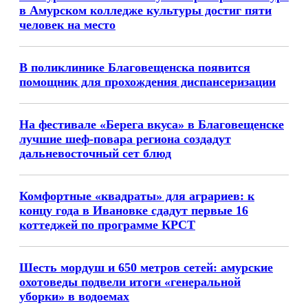
в Амурском колледже культуры достиг пяти
человек на место
В поликлинике Благовещенска появится
помощник для прохождения диспансеризации
На фестивале «Берега вкуса» в Благовещенске
лучшие шеф-повара региона создадут
дальневосточный сет блюд
Комфортные «квадраты» для аграриев: к
концу года в Ивановке сдадут первые 16
коттеджей по программе КРСТ
Шесть мордуш и 650 метров сетей: амурские
охотоведы подвели итоги «генеральной
уборки» в водоемах