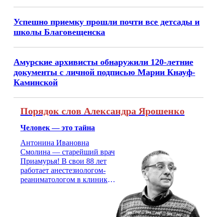
Успешно приемку прошли почти все детсады и
школы Благовещенска
Амурские архивисты обнаружили 120-летние
документы с личной подписью Марии Кнауф-
Каминской
Порядок слов Александра Ярошенко
Человек — это тайна
Антонина Ивановна
Смолина — старейший врач
Приамурья! В свои 88 лет
работает анестезиологом-
реаниматологом в клинике
кардиохирургии Амурской
медицинской академии.
Монолог врача с 66-летним
стажем о жизни, смерти