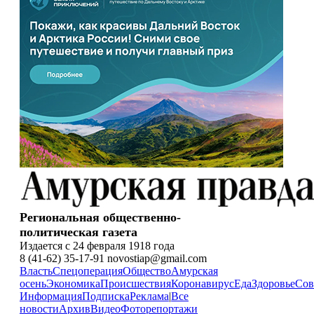
Региональная общественно-
политическая газета
Издается с 24 февраля 1918 года
8 (41-62) 35-17-91 novostiap@gmail.com
Власть
Спецоперация
Общество
Амурская
осень
Экономика
Происшествия
Коронавирус
Еда
Здоровье
Сов
Информация
Подписка
Реклама
|
Все
новости
Архив
Видео
Фоторепортажи