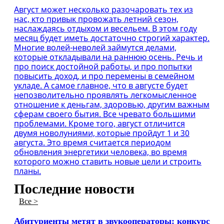
Август может несколько разочаровать тех из
нас, кто привык провожать летний сезон,
наслаждаясь отдыхом и весельем. В этом году
месяц будет иметь достаточно строгий характер.
Многие волей-неволей займутся делами,
которые откладывали на раннюю осень. Речь и
про поиск достойной работы, и про попытки
повысить доход, и про перемены в семейном
укладе. А самое главное, что в августе будет
непозволительно проявлять легкомысленное
отношение к деньгам, здоровью, другим важным
сферам своего бытия. Все чревато большими
проблемами. Кроме того, август отличится
двумя новолуниями, которые пройдут 1 и 30
августа. Это время считается периодом
обновления энергетики человека, во время
которого можно ставить новые цели и строить
планы.
Последние новости
Все >
Абитуриенты метят в звукооператоры: конкурс