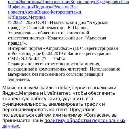
осень
Экономика
Происшествия
Коронавирус
Еда
Здоровье
Сов
Информация
Подписка
Реклама
|
Все
новости
Архив
Видео
Фоторепортажи
© 2002 - 2026 ООО «Издательский дом “Амурская
правда“» Главный редактор – Е. Павлова
Учредитель — общество с ограниченной
ответственностью «Издательский дом “Амурская
правда“».
Интернет-портал «Ampravda.ru» (16+) Зарегистрирован
в Роскомнадзоре 05.04.2019 г. Запись о регистрации
СМИ: ЭЛ № ФС 77 — 75424
Редакция не несет ответственности за мнения,
высказанные в комментариях читателей. Использование
материалов без письменного согласия редакции
запрещено.
Мы используем файлы cookie, сервисы аналитики
Яндекс.Метрика и LiveInternet, чтобы обеспечить
корректную работу сайта, улучшить его
функциональность, анализировать трафик и
персонализировать контент. Продолжая
пользоваться сайтом или нажимая «Согласен», вы
принимаете нашу
политику обработки персональных
данных
.