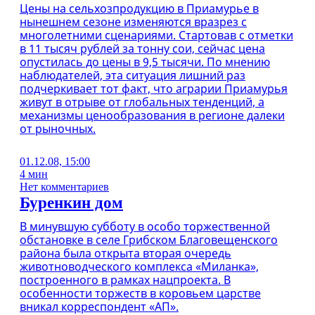
Цены на сельхозпродукцию в Приамурье в
нынешнем сезоне изменяются вразрез с
многолетними сценариями. Стартовав с отметки
в 11 тысяч рублей за тонну сои, сейчас цена
опустилась до цены в 9,5 тысячи. По мнению
наблюдателей, эта ситуация лишний раз
подчеркивает тот факт, что аграрии Приамурья
живут в отрыве от глобальных тенденций, а
механизмы ценообразования в регионе далеки
от рыночных.
01.12.08, 15:00
4 мин
Нет комментариев
Буренкин дом
В минувшую субботу в особо торжественной
обстановке в селе Грибском Благовещенского
района была открыта вторая очередь
животноводческого комплекса «Миланка»,
построенного в рамках нацпроекта. В
особенности торжеств в коровьем царстве
вникал корреспондент «АП».