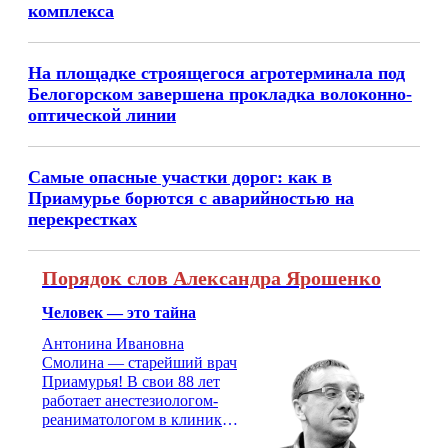
комплекса
На площадке строящегося агротерминала под
Белогорском завершена прокладка волоконно-
оптической линии
Самые опасные участки дорог: как в
Приамурье борются с аварийностью на
перекрестках
Порядок слов Александра Ярошенко
Человек — это тайна
Антонина Ивановна
Смолина — старейший врач
Приамурья! В свои 88 лет
работает анестезиологом-
реаниматологом в клинике
кардиохирургии Амурской