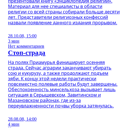
презентовали книгу «Энциклопедия религий».
Материал для нее специалисты в области
религии со всей страны собирали больше десяти
лет. Представители религиозных конфессий
назвали появление данного издания прорывом.
28.10.08, 15:00
3 мин
Нет комментариев
Стоп-страда
На полях Приамурья финиширует осенняя
страда. Сейчас аграрии заканчивают убирать
сою и кукурузу, а также продолжают подъем
зяби. К концу этой недели практически
повсеместно полевые работы будут завершены.
Обеспокоенность минсельхоза вызывает лишь
ситуация в Серышевском, Завитинском и
Мазановском районах, где из-за
переувлажненности почвы уборка затянулась.
28.08.08, 14:00
4 мин