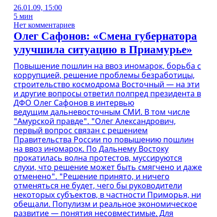
26.01.09, 15:00
5 мин
Нет комментариев
Олег Сафонов: «Смена губернатора
улучшила ситуацию в Приамурье»
Повышение пошлин на ввоз иномарок, борьба с
коррупцией, решение проблемы безработицы,
строительство космодрома Восточный — на эти
и другие вопросы ответил полпред президента в
ДФО Олег Сафонов в интервью
ведущим дальневосточным СМИ. В том числе
"Амурской правде". "Олег Александрович,
первый вопрос связан с решением
Правительства России по повышению пошлин
на ввоз иномарок. По Дальнему Востоку
прокатилась волна протестов, муссируются
слухи, что решение может быть смягчено и даже
отменено". "Решение принято, и ничего
отменяться не будет, чего бы руководители
некоторых субъектов, в частности Приморья, ни
обещали. Популизм и реальное экономическое
развитие — понятия несовместимые. Для