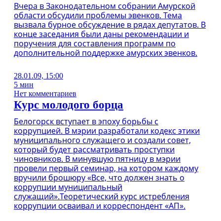
Вчера в Законодательном собрании Амурской
области обсудили проблемы эвенков. Тема
вызвала бурное обсуждение в рядах депутатов. В
конце заседания были даны рекомендации и
поручения для составления программ по
дополнительной поддержке амурских эвенков.
28.01.09, 15:00
5 мин
Нет комментариев
Курс молодого борца
Белогорск вступает в эпоху борьбы с
коррупцией. В мэрии разработали кодекс этики
муниципального служащего и создали совет,
который будет рассматривать проступки
чиновников. В минувшую пятницу в мэрии
провели первый семинар, на котором каждому
вручили брошюру «Все, что должен знать о
коррупции муниципальный
служащий».Теоретический курс истребления
коррупции осваивал и корреспондент «АП».