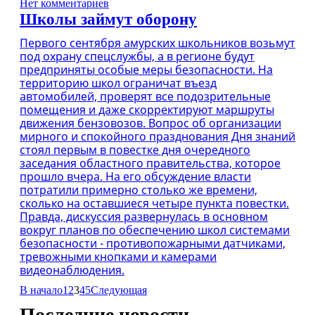
Нет комментариев
Школы займут оборону
Первого сентября амурских школьников возьмут
под охрану спецслужбы, а в регионе будут
предприняты особые меры безопасности. На
территорию школ ограничат въезд
автомобилей, проверят все подозрительные
помещения и даже скорректируют маршруты
движения бензовозов. Вопрос об организации
мирного и спокойного празднования Дня знаний
стоял первым в повестке дня очередного
заседания областного правительства, которое
прошло вчера. На его обсуждение власти
потратили примерно столько же времени,
сколько на оставшиеся четыре пункта повестки.
Правда, дискуссия развернулась в основном
вокруг планов по обеспечению школ системами
безопасности - противопожарными датчиками,
тревожными кнопками и камерами
видеонаблюдения.
В начало
1
2
3
4
5
Следующая
Последние новости