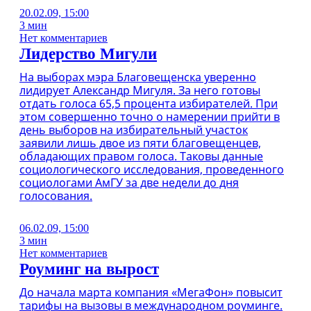
20.02.09, 15:00
3 мин
Нет комментариев
Лидерство Мигули
На выборах мэра Благовещенска уверенно
лидирует Александр Мигуля. За него готовы
отдать голоса 65,5 процента избирателей. При
этом совершенно точно о намерении прийти в
день выборов на избирательный участок
заявили лишь двое из пяти благовещенцев,
обладающих правом голоса. Таковы данные
социологического исследования, проведенного
социологами АмГУ за две недели до дня
голосования.
06.02.09, 15:00
3 мин
Нет комментариев
Роуминг на вырост
До начала марта компания «МегаФон» повысит
тарифы на вызовы в международном роуминге.