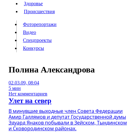
Люди
Здоровье
Здоровье
Происшествия
Происшествия
Фоторепортажи
Видео
Спецпроекты
Фоторепортажи
Видео
Конкурсы
Спецпроекты
Конкурсы
Войти
Полина Александрова
02.03.09, 08:04
Информация
Подписка
Реклама
Все новости
Архив
5 мин
Нет комментариев
Улет на север
В минувшие выходные член Совета Федерации
Амир Галлямов и депутат Государственной думы
Эдуард Янаков побывали в Зейском, Тындинском
и Сковородинском районах.