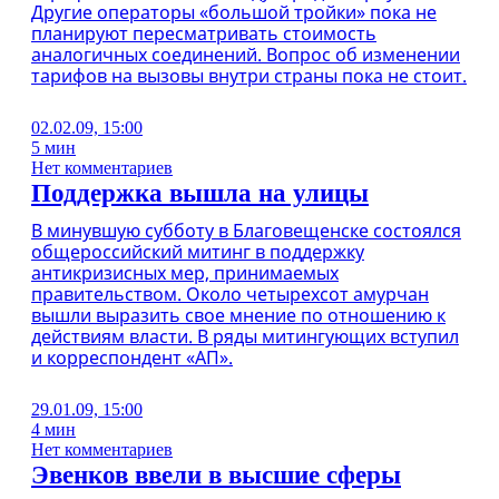
Другие операторы «большой тройки» пока не
планируют пересматривать стоимость
аналогичных соединений. Вопрос об изменении
тарифов на вызовы внутри страны пока не стоит.
02.02.09, 15:00
5 мин
Нет комментариев
Поддержка вышла на улицы
В минувшую субботу в Благовещенске состоялся
общероссийский митинг в поддержку
антикризисных мер, принимаемых
правительством. Около четырехсот амурчан
вышли выразить свое мнение по отношению к
действиям власти. В ряды митингующих вступил
и корреспондент «АП».
29.01.09, 15:00
4 мин
Нет комментариев
Эвенков ввели в высшие сферы