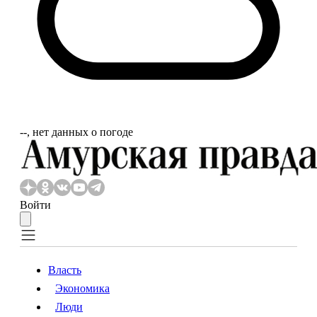
‐‐, нет данных о погоде
Войти
Власть
Экономика
Власть
Экономика
Люди