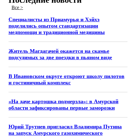
Все >
Специалисты из Приамурья и Хэйхэ
поделились опытом стандартизации
медпомощи и традиционной медицины
Житель Магдагачей окажется на скамье
подсудимых за две поездки в пьяном виде
В Ивановском округе откроют школу пилотов
и гостиничный комплекс
«На даче картошка подмерзла»: в Амурской
области зафиксированы первые заморозки
Юрий Трутнев пригласил Владимира Путина
на запуск Амурского газохимического