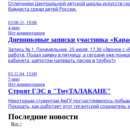
Отличники Центральной детской школы искусств гор
баяниста среди детей России.
03.08.11, 19:06
4 мин
Нет комментариев
Дневниковые записки участника «Кара
Запись № 1. Понедельник, 25 июля, 17.30 «Звонок с 
работе. Подал заявку в пятницу, а сегодня уже пон
кабинета, шепотом напевать песню в трубку?»
03.11.04, 15:00
5 мин
Нет комментариев
Строят ГЭС в "ТмуТАЛАКАНЕ"
Некоторым студентам АмГУ посчастливилось побывать
Показать, как работает этот гигантский созидатель
Последние новости
Все >