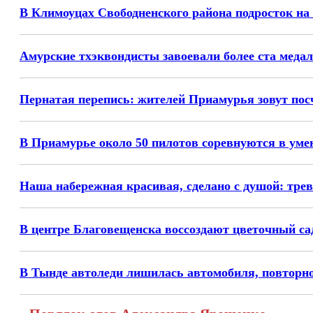
В Климоуцах Свободненского района подросток на
Амурские тхэквондисты завоевали более ста медал
Пернатая перепись: жителей Приамурья зовут пос
В Приамурье около 50 пилотов соревнуются в уме
Наша набережная красивая, сделано с душой: трев
В центре Благовещенска воссоздают цветочный са
В Тынде автоледи лишилась автомобиля, повторно 