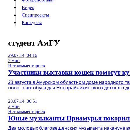
Видео
Конкурсы
Спецпроекты
Конкурсы
Войти
студент АмГУ
29.07.14, 04:16
Информация
Подписка
Реклама
Все новости
Архив
2 мин
Нет комментариев
Участники выставки кошек помогут куп
23 августа в Амурском областном доме народного т
нового автобуса для Новорайчихинского детского д
23.07.14, 06:51
2 мин
Нет комментариев
Юные музыканты Приамурья покорил
Два молодых благовещенских музыканта накануне ве