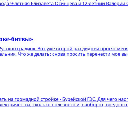
ода 9-летняя Елизавета Осинцева и 12-летний Валерий 
оке-битвы»
«Русского радио». Вот уже второй раз диджеи просят меня
едельник. Что же делать: снова просить перенести мое в
 на громадной стройке - Бурейской ГЭС. Для чего нас т
 электричества, сколько полезного и, наоборот, вредног