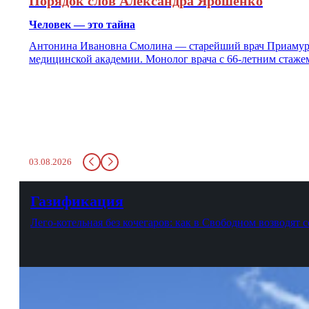
Порядок слов Александра Ярошенко
Человек — это тайна
Антонина Ивановна Смолина — старейший врач Приамурья
медицинской академии. Монолог врача с 66-летним стаже
03.08.2026
Газификация
Лего-котельная без кочегаров: как в Свободном возводят