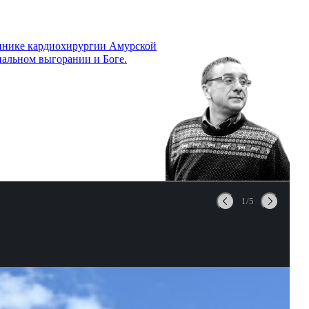
линике кардиохирургии Амурской
нальном выгорании и Боге.
1/5