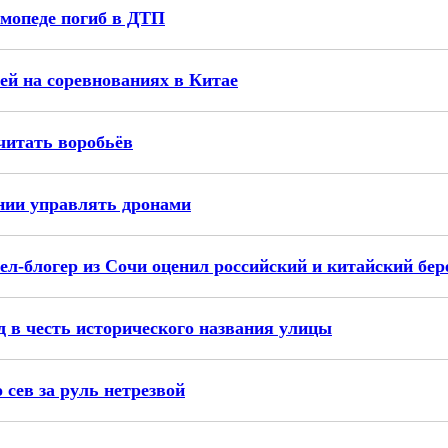
 мопеде погиб в ДТП
ей на соревнованиях в Китае
читать воробьёв
нии управлять дронами
ел-блогер из Сочи оценил российский и китайский бер
д в честь исторического названия улицы
сев за руль нетрезвой