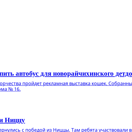
ить автобус для новорайчихинского детд
ворчества пройдет рекламная выставка кошек. Собранны
ома № 16.
и Ниццу
рнулись с победой из Ниццы. Там ребята участвовали 