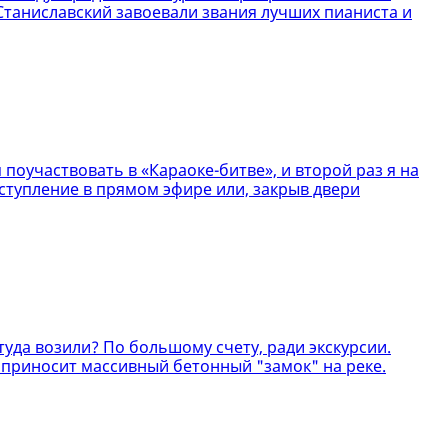
Станиславский завоевали звания лучших пианиста и
 поучаствовать в «Караоке-битве», и второй раз я на
ыступление в прямом эфире или, закрыв двери
уда возили? По большому счету, ради экскурсии.
о приносит массивный бетонный "замок" на реке.