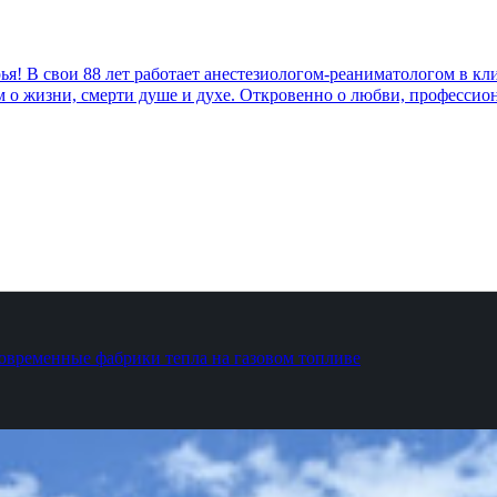
! В свои 88 лет работает анестезиологом-реаниматологом в к
м о жизни, смерти душе и духе. Откровенно о любви, профессио
 современные фабрики тепла на газовом топливе