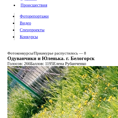
Происшествия
Происшествия
Фоторепортажи
Видео
Спецпроекты
Фоторепортажи
Видео
Конкурсы
Спецпроекты
Конкурсы
Фотоконкурсы
/
Приамурье распустилось — 8
Одуванчики и Юленька. г. Белогорск
Информация
Подписка
Реклама
Все новости
Архив
Голосов: 266
Баллов: 1195
Елена Рубанченко