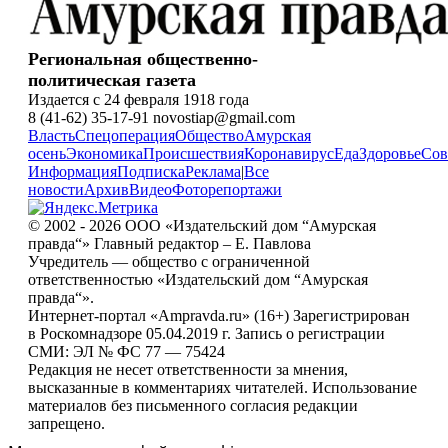
Региональная общественно-
политическая газета
Издается с 24 февраля 1918 года
8 (41-62) 35-17-91 novostiap@gmail.com
Власть
Спецоперация
Общество
Амурская
осень
Экономика
Происшествия
Коронавирус
Еда
Здоровье
Сов
Информация
Подписка
Реклама
|
Все
новости
Архив
Видео
Фоторепортажи
© 2002 - 2026 ООО «Издательский дом “Амурская
правда“» Главный редактор – Е. Павлова
Учредитель — общество с ограниченной
ответственностью «Издательский дом “Амурская
правда“».
Интернет-портал «Ampravda.ru» (16+) Зарегистрирован
в Роскомнадзоре 05.04.2019 г. Запись о регистрации
СМИ: ЭЛ № ФС 77 — 75424
Редакция не несет ответственности за мнения,
высказанные в комментариях читателей. Использование
материалов без письменного согласия редакции
запрещено.