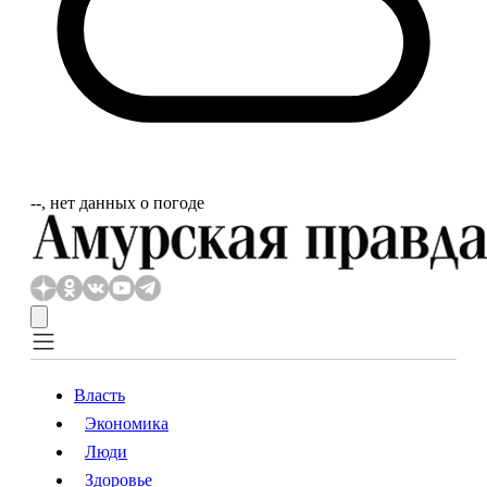
‐‐, нет данных о погоде
Власть
Экономика
Власть
Экономика
Люди
Люди
Здоровье
Здоровье