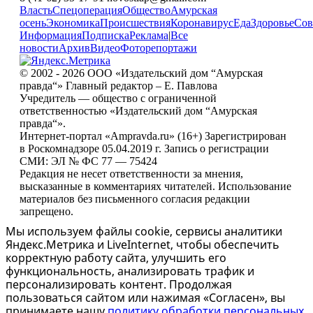
Власть
Спецоперация
Общество
Амурская
осень
Экономика
Происшествия
Коронавирус
Еда
Здоровье
Сов
Информация
Подписка
Реклама
|
Все
новости
Архив
Видео
Фоторепортажи
© 2002 - 2026 ООО «Издательский дом “Амурская
правда“» Главный редактор – Е. Павлова
Учредитель — общество с ограниченной
ответственностью «Издательский дом “Амурская
правда“».
Интернет-портал «Ampravda.ru» (16+) Зарегистрирован
в Роскомнадзоре 05.04.2019 г. Запись о регистрации
СМИ: ЭЛ № ФС 77 — 75424
Редакция не несет ответственности за мнения,
высказанные в комментариях читателей. Использование
материалов без письменного согласия редакции
запрещено.
Мы используем файлы cookie, сервисы аналитики
Яндекс.Метрика и LiveInternet, чтобы обеспечить
корректную работу сайта, улучшить его
функциональность, анализировать трафик и
персонализировать контент. Продолжая
пользоваться сайтом или нажимая «Согласен», вы
принимаете нашу
политику обработки персональных