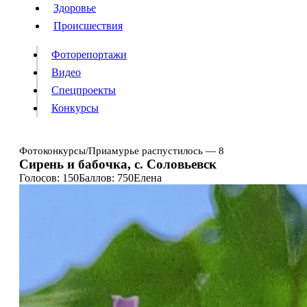
Люди
Здоровье
Здоровье
Происшествия
Происшествия
Фоторепортажи
Видео
Спецпроекты
Фоторепортажи
Видео
Конкурсы
Спецпроекты
Конкурсы
Войти
Фотоконкурсы
/
Приамурье распустилось — 8
Сирень и бабочка, с. Соловьевск
Голосов: 150
Баллов: 750
Елена
Информация
Подписка
Реклама
Все новости
Архив