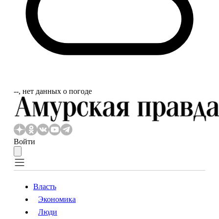
‐‐, нет данных о погоде
Войти
Власть
Экономика
Власть
Экономика
Люди