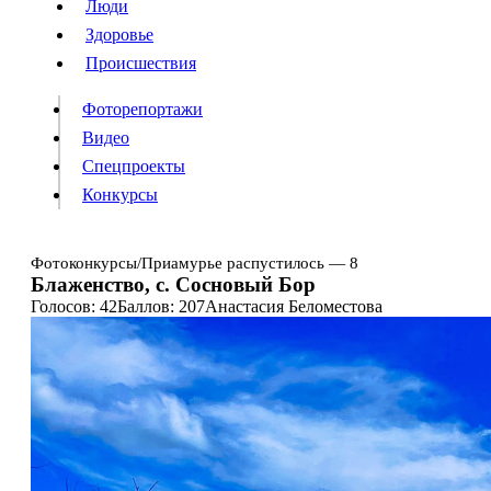
Люди
Люди
Здоровье
Здоровье
Происшествия
Происшествия
Фоторепортажи
Видео
Спецпроекты
Фоторепортажи
Видео
Конкурсы
Спецпроекты
Конкурсы
Войти
Фотоконкурсы
/
Приамурье распустилось — 8
Блаженство, с. Сосновый Бор
Голосов: 42
Баллов: 207
Анастасия Беломестова
Информация
Подписка
Реклама
Все новости
Архив