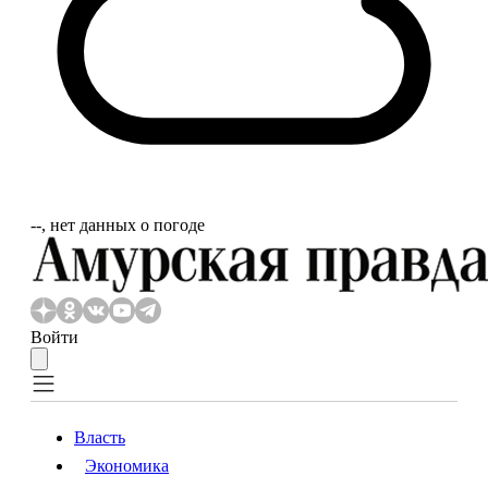
‐‐, нет данных о погоде
Войти
Власть
Экономика
Власть
Экономика