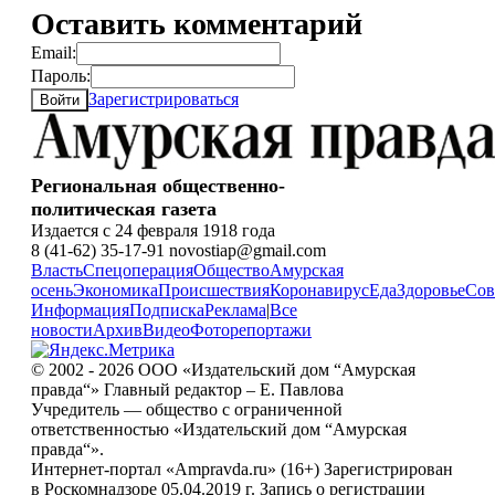
Оставить комментарий
Email:
Пароль:
Зарегистрироваться
Войти
Региональная общественно-
политическая газета
Издается с 24 февраля 1918 года
8 (41-62) 35-17-91 novostiap@gmail.com
Власть
Спецоперация
Общество
Амурская
осень
Экономика
Происшествия
Коронавирус
Еда
Здоровье
Сов
Информация
Подписка
Реклама
|
Все
новости
Архив
Видео
Фоторепортажи
© 2002 - 2026 ООО «Издательский дом “Амурская
правда“» Главный редактор – Е. Павлова
Учредитель — общество с ограниченной
ответственностью «Издательский дом “Амурская
правда“».
Интернет-портал «Ampravda.ru» (16+) Зарегистрирован
в Роскомнадзоре 05.04.2019 г. Запись о регистрации