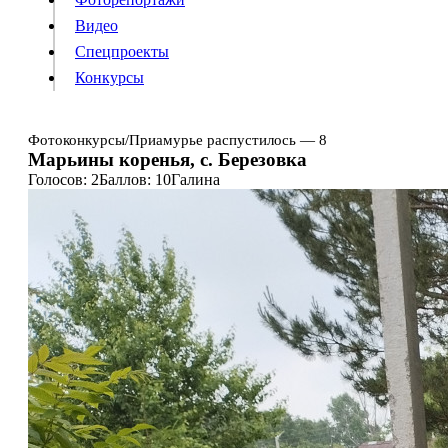
Видео
Конкурсы
Спецпроекты
Конкурсы
Войти
Фотоконкурсы
/
Приамурье распустилось — 8
Марьины коренья, с. Березовка
Голосов: 2
Баллов: 10
Галина
Информация
Подписка
Реклама
Все новости
Архив