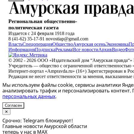
Региональная общественно-
политическая газета
Издается с 24 февраля 1918 года
8 (41-62) 35-17-91 novostiap@gmail.com
Власть
Спецоперация
Общество
Амурская осень
Экономика
Пр
Информация
Подписка
Реклама
|
Все новости
Архив
Видео
Фот
© 2002 - 2026 ООО «Издательский дом “Амурская правда“» 
Учредитель — общество с ограниченной ответственностью 
Интернет-портал «Ampravda.ru» (16+) Зарегистрирован в Ро
Редакция не несет ответственности за мнения, высказанные
Мы используем файлы cookie, сервисы аналитики Яндек
анализировать трафик и персонализировать контент.
персональных данных
.
Согласен
✕
Срочно: Telegram блокируют!
Главные новости Амурской области
теперь у нас в MAX