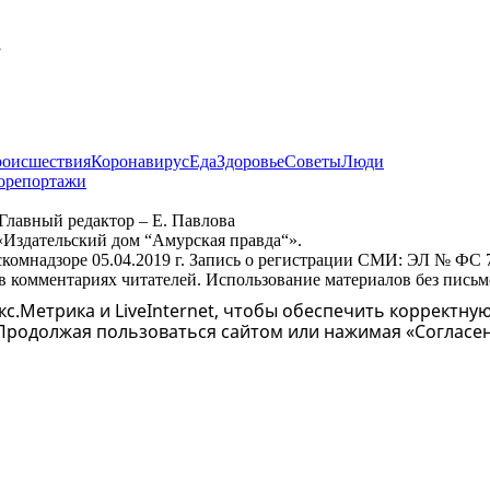
оисшествия
Коронавирус
Еда
Здоровье
Советы
Люди
орепортажи
Главный редактор – Е. Павлова
«Издательский дом “Амурская правда“».
скомнадзоре 05.04.2019 г. Запись о регистрации СМИ: ЭЛ № ФС
 в комментариях читателей. Использование материалов без пись
с.Метрика и LiveInternet, чтобы обеспечить корректную
 Продолжая пользоваться сайтом или нажимая «Согласе