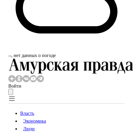
‐‐, нет данных о погоде
Войти
Власть
Экономика
Власть
Экономика
Люди