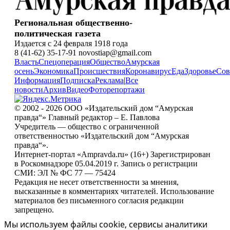
Региональная общественно-
политическая газета
Издается с 24 февраля 1918 года
8 (41-62) 35-17-91 novostiap@gmail.com
Власть
Спецоперация
Общество
Амурская
осень
Экономика
Происшествия
Коронавирус
Еда
Здоровье
Сов
Информация
Подписка
Реклама
|
Все
новости
Архив
Видео
Фоторепортажи
© 2002 - 2026 ООО «Издательский дом “Амурская
правда“» Главный редактор – Е. Павлова
Учредитель — общество с ограниченной
ответственностью «Издательский дом “Амурская
правда“».
Интернет-портал «Ampravda.ru» (16+) Зарегистрирован
в Роскомнадзоре 05.04.2019 г. Запись о регистрации
СМИ: ЭЛ № ФС 77 — 75424
Редакция не несет ответственности за мнения,
высказанные в комментариях читателей. Использование
материалов без письменного согласия редакции
запрещено.
Мы используем файлы cookie, сервисы аналитики