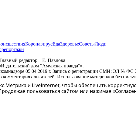
оисшествия
Коронавирус
Еда
Здоровье
Советы
Люди
орепортажи
Главный редактор – Е. Павлова
«Издательский дом “Амурская правда“».
скомнадзоре 05.04.2019 г. Запись о регистрации СМИ: ЭЛ № ФС
 в комментариях читателей. Использование материалов без пись
с.Метрика и LiveInternet, чтобы обеспечить корректную
 Продолжая пользоваться сайтом или нажимая «Согласе