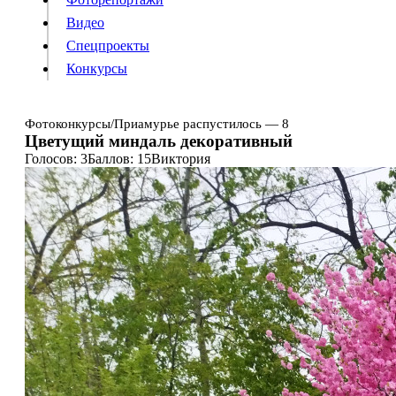
Видео
Конкурсы
Спецпроекты
Конкурсы
Войти
Фотоконкурсы
/
Приамурье распустилось — 8
Цветущий миндаль декоративный
Голосов: 3
Баллов: 15
Виктория
Информация
Подписка
Реклама
Все новости
Архив