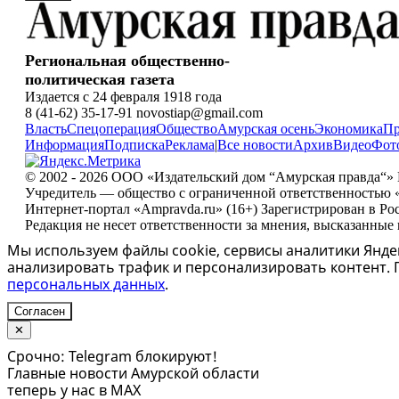
Региональная общественно-
политическая газета
Издается с 24 февраля 1918 года
8 (41-62) 35-17-91 novostiap@gmail.com
Власть
Спецоперация
Общество
Амурская осень
Экономика
Пр
Информация
Подписка
Реклама
|
Все новости
Архив
Видео
Фот
© 2002 - 2026 ООО «Издательский дом “Амурская правда“» 
Учредитель — общество с ограниченной ответственностью 
Интернет-портал «Ampravda.ru» (16+) Зарегистрирован в Ро
Редакция не несет ответственности за мнения, высказанные
Мы используем файлы cookie, сервисы аналитики Яндек
анализировать трафик и персонализировать контент.
персональных данных
.
Согласен
✕
Срочно: Telegram блокируют!
Главные новости Амурской области
теперь у нас в MAX