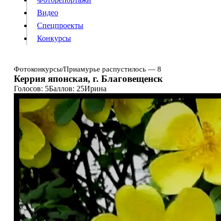
Видео
Конкурсы
Спецпроекты
Конкурсы
Войти
Фотоконкурсы
/
Приамурье распустилось — 8
Керрия японская, г. Благовещенск
Голосов: 5
Баллов: 25
Ирина
Информация
Подписка
Реклама
Все новости
Архив