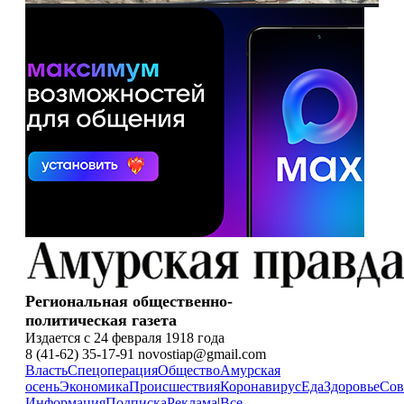
Региональная общественно-
политическая газета
Издается с 24 февраля 1918 года
8 (41-62) 35-17-91 novostiap@gmail.com
Власть
Спецоперация
Общество
Амурская
осень
Экономика
Происшествия
Коронавирус
Еда
Здоровье
Сов
Информация
Подписка
Реклама
|
Все