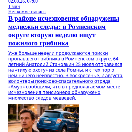
02.08.26, 07:00
1 мин
Нет комментариев
В районе исчезновения обнаружены
медвежьи следы: в Ромненском
округе вторую неделю ищут
пожилого грибника
Уже больше недели продолжаются поиски
пропавшего грибника в Ромненском округе. 64-
летний Анатолий Становкин 25 июля отправился
на «тихую охоту» из села Ромны, и с тех пор о
нем ничего неизвестно. В воскресенье, 2 августа,
волонтеры поисково-спасательного отряда
«Амур» сообщили, что в предполагаемом месте
исчезновения пенсионера обнаружено
множество следов медведей.