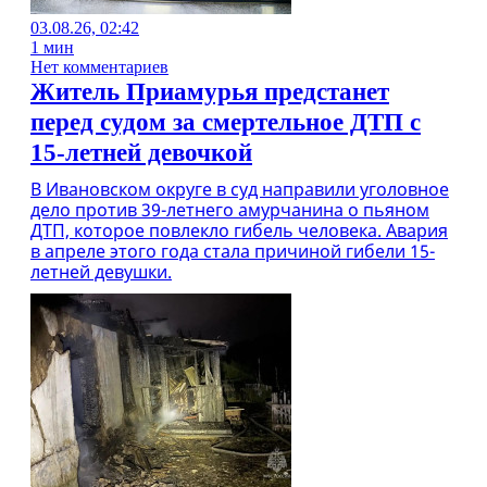
03.08.26, 02:42
1 мин
Нет комментариев
Житель Приамурья предстанет
перед судом за смертельное ДТП с
15-летней девочкой
В Ивановском округе в суд направили уголовное
дело против 39-летнего амурчанина о пьяном
ДТП, которое повлекло гибель человека. Авария
в апреле этого года стала причиной гибели 15-
летней девушки.