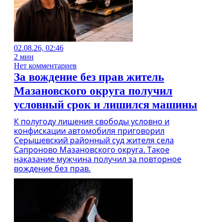
02.08.26, 02:46
2 мин
Нет комментариев
За вождение без прав житель
Мазановского округа получил
условный срок и лишился машины
К полугоду лишения свободы условно и
конфискации автомобиля приговорил
Серышевский районный суд жителя села
Сапроново Мазановского округа. Такое
наказание мужчина получил за повторное
вождение без прав.