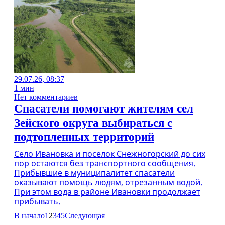
29.07.26, 08:37
1 мин
Нет комментариев
Спасатели помогают жителям сел
Зейского округа выбираться с
подтопленных территорий
Село Ивановка и поселок Снежногорский до сих
пор остаются без транспортного сообщения.
Прибывшие в муниципалитет спасатели
оказывают помощь людям, отрезанным водой.
При этом вода в районе Ивановки продолжает
прибывать.
В начало
1
2
3
4
5
Следующая