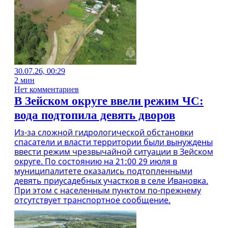
30.07.26, 00:29
2 мин
Нет комментариев
В Зейском округе ввели режим ЧС:
вода подтопила девять дворов
Из-за сложной гидрологической обстановки
спасатели и власти территории были вынуждены
ввести режим чрезвычайной ситуации в Зейском
округе. По состоянию на 21:00 29 июля в
муниципалитете оказались подтопленными
девять приусадебных участков в селе Ивановка.
При этом с населенным пунктом по-прежнему
отсутствует транспортное сообщение.