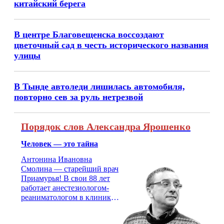
китайский берега
В центре Благовещенска воссоздают
цветочный сад в честь исторического названия
улицы
В Тынде автоледи лишилась автомобиля,
повторно сев за руль нетрезвой
Порядок слов Александра Ярошенко
Человек — это тайна
Антонина Ивановна
Смолина — старейший врач
Приамурья! В свои 88 лет
работает анестезиологом-
реаниматологом в клинике
кардиохирургии Амурской
медицинской академии.