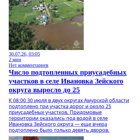
30.07.26, 03:05
2 мин
Нет комментариев
Число подтопленных приусадебных
участков в селе Ивановка Зейского
округа выросло до 25
К 08:00 30 июля в двух округах Амурской области
подтоплено три участка дорог и около 25
приусадебных участков. Придомовые
территории оказались под водой в селе
Ивановка Зейского округа — еще вчера
подтоплено было только девять дворов.