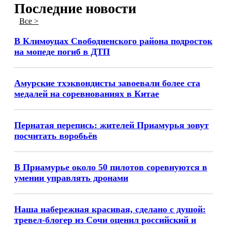
Последние новости
Все >
В Климоуцах Свободненского района подросток
на мопеде погиб в ДТП
Амурские тхэквондисты завоевали более ста
медалей на соревнованиях в Китае
Пернатая перепись: жителей Приамурья зовут
посчитать воробьёв
В Приамурье около 50 пилотов соревнуются в
умении управлять дронами
Наша набережная красивая, сделано с душой:
тревел-блогер из Сочи оценил российский и