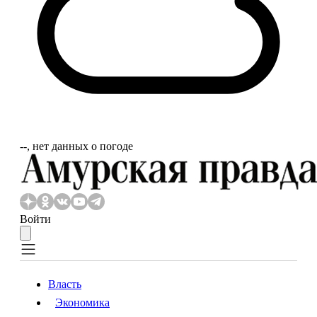
‐‐, нет данных о погоде
Войти
Власть
Экономика
Власть
Экономика