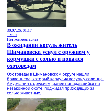
30.07.26, 01:17
1 мин
Нет комментариев
В ожидании косуль житель
Шимановска уснул с оружием у
кормушки с солью и попался
охотоведам
Охотоведы в Шимановском округе нашли
браконьера, который караулил косуль у солонца.
Амурчанин с оружием, ранее попадавшийся на
незаконной охоте, поджидал приходящих за
солью животных.