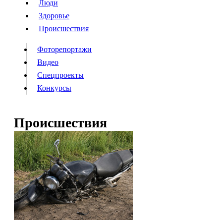
Люди
Люди
Здоровье
Здоровье
Происшествия
Происшествия
Фоторепортажи
Видео
Спецпроекты
Фоторепортажи
Видео
Конкурсы
Спецпроекты
Конкурсы
Войти
Происшествия
Информация
Подписка
Реклама
Все новости
Архив