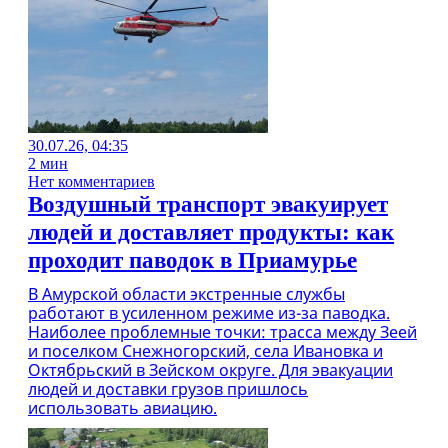
30.07.26, 04:35
2 мин
Нет комментариев
Воздушный транспорт эвакуирует
людей и доставляет продукты: как
проходит паводок в Приамурье
В Амурской области экстренные службы
работают в усиленном режиме из-за паводка.
Наиболее проблемные точки: трасса между Зеей
и поселком Снежногорский, села Ивановка и
Октябрьский в Зейском округе. Для эвакуации
людей и доставки грузов пришлось
использовать авиацию.