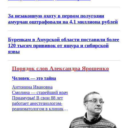
За незаконную охоту в первом полугодии
амурчан оштрафовали на 4,1 миллиона рублей
Буренкам в Амурской области поставили более
120 тысяч прививок от ящура и сибирской
язвы
Порядок слов Александра Ярошенко
Человек — это тайна
Антонина Ивановна
Смолина — старейший врач
Приамурья! В свои 88 лет
работает анестезиологом-
реаниматологом в клинике
кардиохирургии Амурской
медицинской академии.
Монолог врача с 66-летним