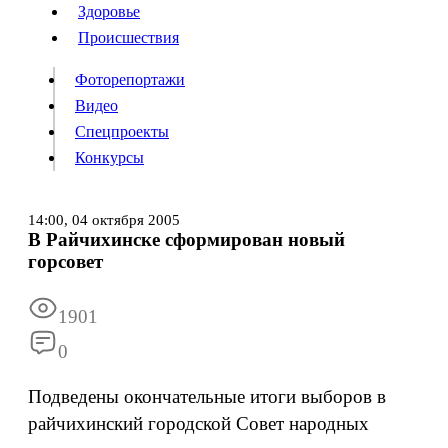
Люди
Здоровье
Здоровье
Происшествия
Происшествия
Фоторепортажи
Видео
Спецпроекты
Фоторепортажи
Видео
Конкурсы
Спецпроекты
Конкурсы
Войти
14:00,
04 октября 2005
В Райчихинске сформирован новый
горсовет
Информация
Подписка
Реклама
Все новости
Архив
1901
0
Подведены окончательные итоги выборов в
райчихинский городской Совет народных