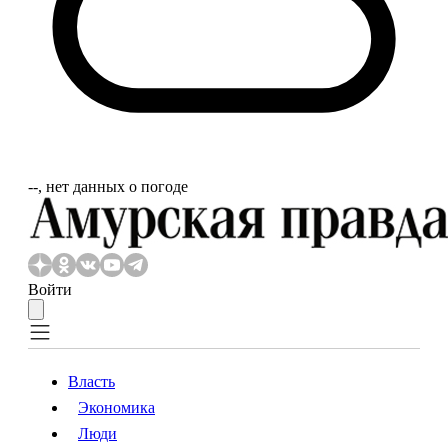
‐‐, нет данных о погоде
Войти
Власть
Экономика
Власть
Экономика
Люди