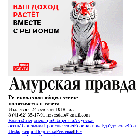
Региональная общественно-
политическая газета
Издается с 24 февраля 1918 года
8 (41-62) 35-17-91 novostiap@gmail.com
Власть
Спецоперация
Общество
Амурская
осень
Экономика
Происшествия
Коронавирус
Еда
Здоровье
Сов
Информация
Подписка
Реклама
|
Все