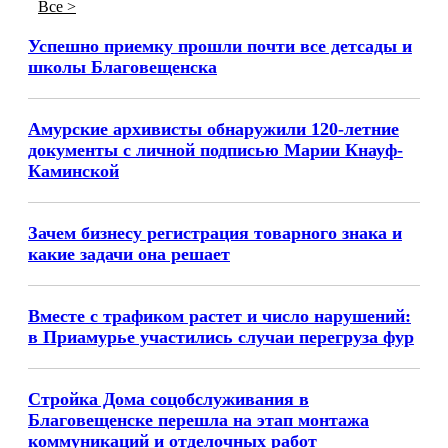
Все >
Успешно приемку прошли почти все детсады и
школы Благовещенска
Амурские архивисты обнаружили 120-летние
документы с личной подписью Марии Кнауф-
Каминской
Зачем бизнесу регистрация товарного знака и
какие задачи она решает
Вместе с трафиком растет и число нарушений:
в Приамурье участились случаи перегруза фур
Стройка Дома соцобслуживания в
Благовещенске перешла на этап монтажа
коммуникаций и отделочных работ