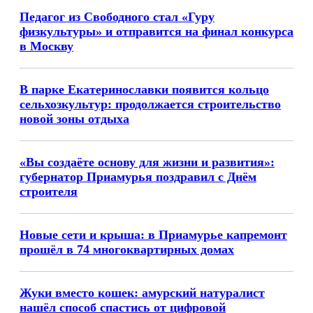
Педагог из Свободного стал «Гуру
физкультуры» и отправится на финал конкурса
в Москву
В парке Екатеринославки появится кольцо
сельхозкультур: продолжается строительство
новой зоны отдыха
«Вы создаёте основу для жизни и развития»:
губернатор Приамурья поздравил с Днём
строителя
Новые сети и крыша: в Приамурье капремонт
прошёл в 74 многоквартирных домах
Жуки вместо кошек: амурский натуралист
нашёл способ спастись от цифровой