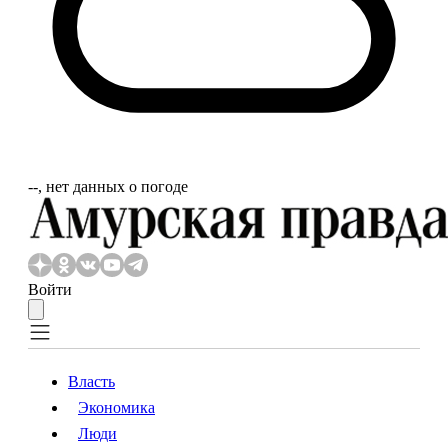
‐‐, нет данных о погоде
Войти
Власть
Экономика
Власть
Экономика
Люди