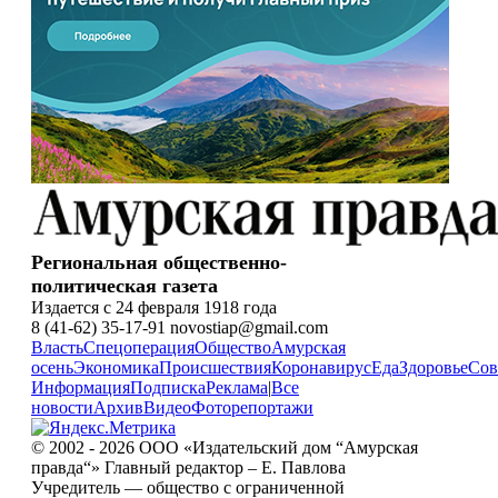
Региональная общественно-
политическая газета
Издается с 24 февраля 1918 года
8 (41-62) 35-17-91 novostiap@gmail.com
Власть
Спецоперация
Общество
Амурская
осень
Экономика
Происшествия
Коронавирус
Еда
Здоровье
Сов
Информация
Подписка
Реклама
|
Все
новости
Архив
Видео
Фоторепортажи
© 2002 - 2026 ООО «Издательский дом “Амурская
правда“» Главный редактор – Е. Павлова
Учредитель — общество с ограниченной