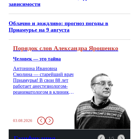
зависимости
Облачно и дождливо: прогноз погоды в
Приамурье на 9 августа
Порядок слов Александра Ярошенко
Человек — это тайна
Антонина Ивановна
Смолина — старейший врач
Приамурья! В свои 88 лет
работает анестезиологом-
реаниматологом в клинике
кардиохирургии Амурской
медицинской академии.
Монолог врача с 66-летним
стажем о жизни, смерти
03.08.2026
душе и духе. Откровенно о
любви, профессиональном
выгорании и Боге.
Газификация
1/5