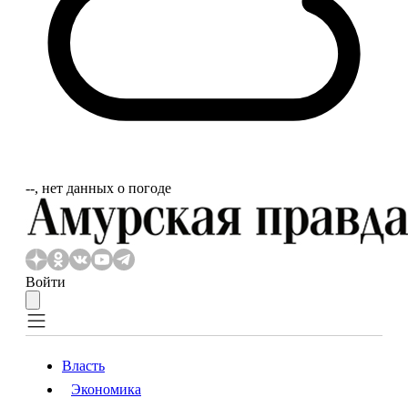
‐‐, нет данных о погоде
Войти
Власть
Экономика
Власть
Экономика