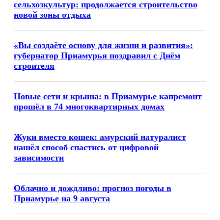
сельхозкультур: продолжается строительство
новой зоны отдыха
«Вы создаёте основу для жизни и развития»:
губернатор Приамурья поздравил с Днём
строителя
Новые сети и крыша: в Приамурье капремонт
прошёл в 74 многоквартирных домах
Жуки вместо кошек: амурский натуралист
нашёл способ спастись от цифровой
зависимости
Облачно и дождливо: прогноз погоды в
Приамурье на 9 августа