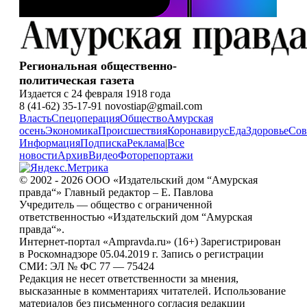
Региональная общественно-
политическая газета
Издается с 24 февраля 1918 года
8 (41-62) 35-17-91 novostiap@gmail.com
Власть
Спецоперация
Общество
Амурская
осень
Экономика
Происшествия
Коронавирус
Еда
Здоровье
Сов
Информация
Подписка
Реклама
|
Все
новости
Архив
Видео
Фоторепортажи
© 2002 - 2026 ООО «Издательский дом “Амурская
правда“» Главный редактор – Е. Павлова
Учредитель — общество с ограниченной
ответственностью «Издательский дом “Амурская
правда“».
Интернет-портал «Ampravda.ru» (16+) Зарегистрирован
в Роскомнадзоре 05.04.2019 г. Запись о регистрации
СМИ: ЭЛ № ФС 77 — 75424
Редакция не несет ответственности за мнения,
высказанные в комментариях читателей. Использование
материалов без письменного согласия редакции