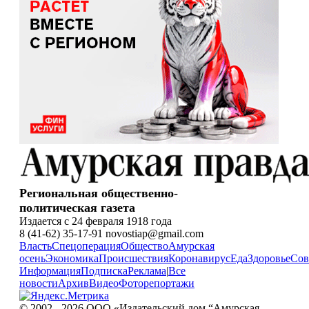
Региональная общественно-
политическая газета
Издается с 24 февраля 1918 года
8 (41-62) 35-17-91 novostiap@gmail.com
Власть
Спецоперация
Общество
Амурская
осень
Экономика
Происшествия
Коронавирус
Еда
Здоровье
Сов
Информация
Подписка
Реклама
|
Все
новости
Архив
Видео
Фоторепортажи
© 2002 - 2026 ООО «Издательский дом “Амурская