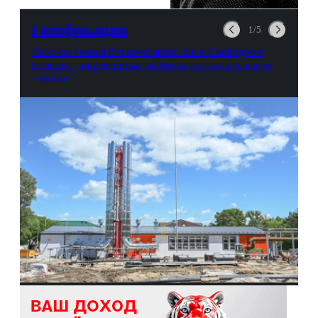
любви, профессиональном
выгорании и Боге.
Газификация
1/5
Лего-котельная без кочегаров: как в Свободном
возводят современные фабрики тепла на газовом
топливе