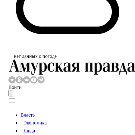
‐‐, нет данных о погоде
Войти
Власть
Экономика
Власть
Экономика
Люди