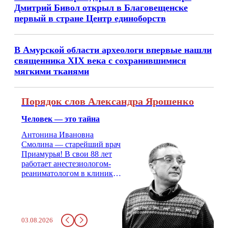
Дмитрий Бивол открыл в Благовещенске
первый в стране Центр единоборств
В Амурской области археологи впервые нашли
священника XIX века с сохранившимися
мягкими тканями
Порядок слов Александра Ярошенко
Человек — это тайна
Антонина Ивановна
Смолина — старейший врач
Приамурья! В свои 88 лет
работает анестезиологом-
реаниматологом в клинике
кардиохирургии Амурской
медицинской академии.
Монолог врача с 66-летним
стажем о жизни, смерти
03.08.2026
душе и духе. Откровенно о