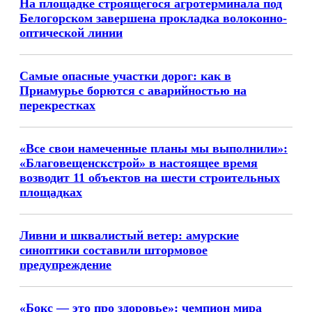
На площадке строящегося агротерминала под
Белогорском завершена прокладка волоконно-
оптической линии
Самые опасные участки дорог: как в
Приамурье борются с аварийностью на
перекрестках
«Все свои намеченные планы мы выполнили»:
«Благовещенскстрой» в настоящее время
возводит 11 объектов на шести строительных
площадках
Ливни и шквалистый ветер: амурские
синоптики составили штормовое
предупреждение
«Бокс — это про здоровье»: чемпион мира