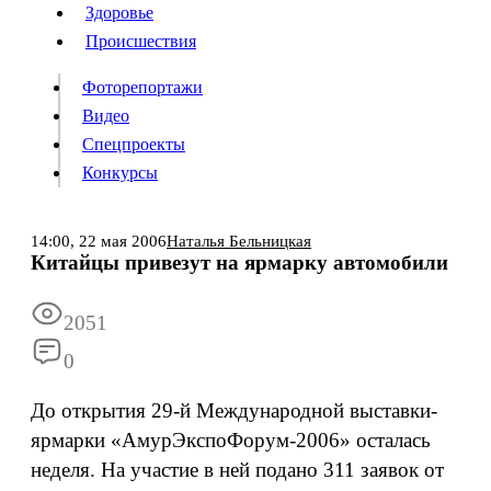
Люди
Здоровье
Здоровье
Происшествия
Происшествия
Фоторепортажи
Видео
Спецпроекты
Фоторепортажи
Видео
Конкурсы
Спецпроекты
Конкурсы
Войти
14:00,
22 мая 2006
Наталья Бельницкая
Китайцы привезут на ярмарку автомобили
Информация
Подписка
Реклама
Все новости
Архив
2051
0
До открытия 29-й Международной выставки-
ярмарки «АмурЭкспоФорум-2006» осталась
неделя. На участие в ней подано 311 заявок от