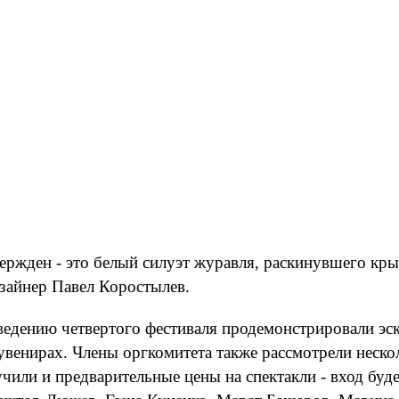
ржден - это белый силуэт журавля, раскинувшего кр
изайнер Павел Коростылев.
ведению четвертого фестиваля продемонстрировали эск
 сувенирах. Члены оргкомитета также рассмотрели неск
учили и предварительные цены на спектакли - вход буд