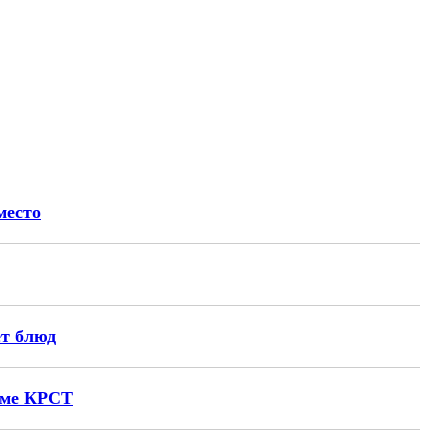
место
ет блюд
амме КРСТ