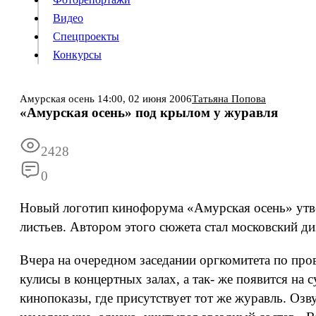
Видео
Конкурсы
Спецпроекты
Конкурсы
Войти
Амурская осень
14:00,
02 июня 2006
Татьяна Попова
«Амурская осень» под крылом у журавля
Информация
Подписка
Реклама
Все новости
Архив
2428
0
Новый логотип кинофорума «Амурская осень» утве
листьев. Автором этого сюжета стал московский д
Вчера на очередном заседании оргкомитета по про
кулисы в концертных залах, а так- же появится на
кинопоказы, где присутствует тот же журавль. Озв