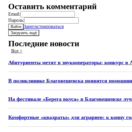
Оставить комментарий
Email:
Пароль:
Зарегистрироваться
Войти
Загрузить ещё
Последние новости
Все >
Абитуриенты метят в звукооператоры: конкурс в 
В поликлинике Благовещенска появится помощник
На фестивале «Берега вкуса» в Благовещенске лу
Комфортные «квадраты» для аграриев: к концу го