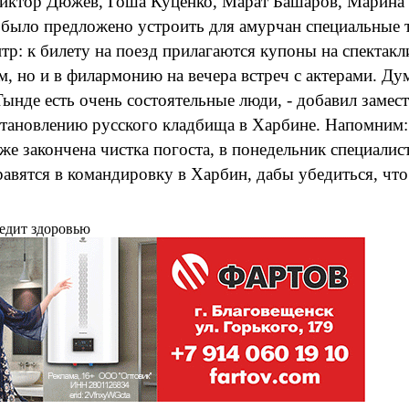
 Виктор Дюжев, Гоша Куценко, Марат Башаров, Марина 
 было предложено устроить для амурчан специальные 
нтр: к билету на поезд прилагаются купоны на спекта
 но и в филармонию на вечера встреч с актерами. Ду
Тынде есть очень состоятельные люди, - добавил замес
сстановлению русского кладбища в Харбине. Напомним
же закончена чистка погоста, в понедельник специали
авятся в командировку в Харбин, дабы убедиться, чт
редит здоровью