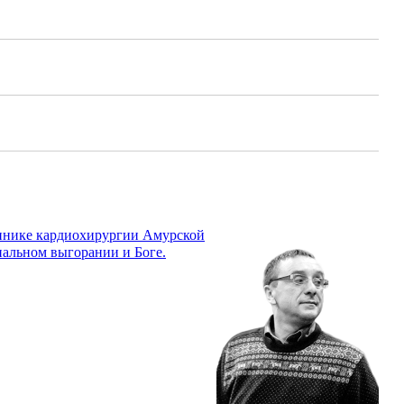
линике кардиохирургии Амурской
нальном выгорании и Боге.