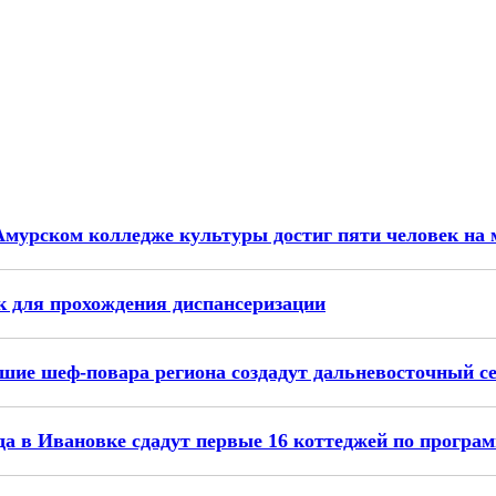
Амурском колледже культуры достиг пяти человек на 
 для прохождения диспансеризации
чшие шеф-повара региона создадут дальневосточный с
да в Ивановке сдадут первые 16 коттеджей по прогр