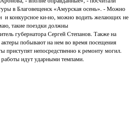
Аронова, - вполне оправданные», - посчитали
туры в Благовещенск «Амурская осень». - Можно
кли и конкурсное ки-но, можно водить желающих не
маю, такие поездки должны
титель губернатора Сергей Степанов. Также на
: актеры побывают на нем во время посещения
сты приступят непосредственно к ремонту могил.
о работы идут ударными темпами.