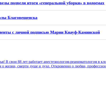
веды подвели итоги «генеральной уборки» в водоемах
олы Благовещенска
ументы с личной подписью Марии Кнауф-Каминской
! В свои 88 лет работает анестезиологом-реаниматологом в к
м о жизни, смерти душе и духе. Откровенно о любви, профессио