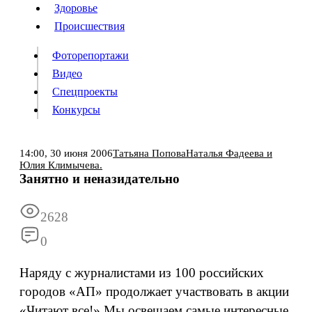
Люди
Здоровье
Здоровье
Происшествия
Происшествия
Фоторепортажи
Видео
Спецпроекты
Фоторепортажи
Видео
Конкурсы
Спецпроекты
Конкурсы
Войти
14:00,
30 июня 2006
Татьяна Попова
Наталья Фадеева и
Юлия Климычева.
Занятно и неназидательно
Информация
Подписка
Реклама
Все новости
Архив
2628
0
Наряду с журналистами из 100 российских
городов «АП» продолжает участвовать в акции
«Читают все!» Мы освещаем самые интересные,