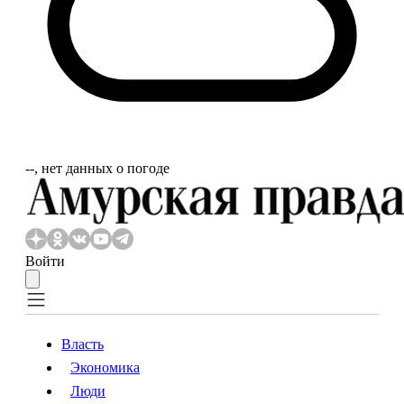
‐‐, нет данных о погоде
Войти
Власть
Экономика
Власть
Экономика
Люди