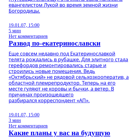
евангелистом Лукой во время земной жизни
Богородицы.
19.01.07, 15:00
5 мин
Нет комментариев
Развод по-екатеринославски
Еще совсем недавно под Екатеринославкой
телята рождались в рубашке. Для элитного стада
герефордов ремонтировались старые и
строились новые помещения. Ведь
«Октябрьский» не рядовой сельхозкооператив, а
областной племрепродуктор. Теперь на его
месте гуляют не коровы и бычки, а ветер. В
причинах произошедшего
разбирался корреспондент «АП».
19.01.07, 15:00
3 мин
Нет комментариев
Какие планы у вас на будущую