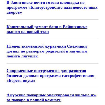
В Завитинске почти готова площадка по
программе «Благоустройство дальневосточных
дворов»
Капитальный ремонт бани в Райчихинске
вышел на новый этап
Птенец знаменитой журавлихи Снежинки
догнал по размерам родителей и научился
ловить лягушек
Современные инструменты для развития
бизнеса: деловая программа гастрофестиваля
«Берега вкуса»
Амурские пожарные эвакуировали жильца из-
за пожара в ванной комнате