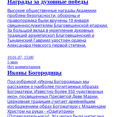
Награды за духовные победы
Высокие общественные награды Академии
проблем безопасности, обороны и
правопорядка были вручены 10 января
священнослужителям Благовещенской епархии.
За большой вклад в укрепление духовных
традиций архиепископ Благовещенский и
Тындинский Гавриил удостоен ордена
Александра Невского первой степени.
19.01.07, 15:00
5 мин
Нет комментариев
Иконы Богородицы
Под рубрикой «Иконы Богородицы» мы
расскажем о наиболее почитаемых образах
Богоматери. Известно более 350 чудотворных
икон, посвященных Пресвятой Деве Марии.
Церковная традиция считает древнейшим
изображением образ Богоматери с Младенцем
Христом на руках - «Одигитрию»
(Путеводительницу). Эта икона была написана