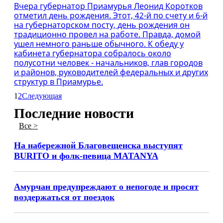
Вчера губернатор Приамурья Леонид Коротков
отметил день рождения. Этот, 42-й по счету и 6-й
на губернаторском посту, день рождения он
традиционно провел на работе. Правда, домой
ушел немного раньше обычного. К обеду у
кабинета губернатора собралось около
полусотни человек - начальников, глав городов
и районов, руководителей федеральных и других
структур в Приамурье.
1
2
Следующая
Последние новости
Все >
На набережной Благовещенска выступят
BURITO и фолк-певица MATANYA
Амурчан предупреждают о непогоде и просят
воздержаться от поездок