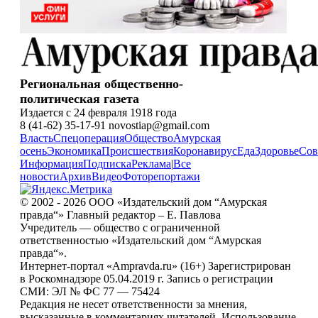
Региональная общественно-
политическая газета
Издается с 24 февраля 1918 года
8 (41-62) 35-17-91 novostiap@gmail.com
Власть
Спецоперация
Общество
Амурская
осень
Экономика
Происшествия
Коронавирус
Еда
Здоровье
Сов
Информация
Подписка
Реклама
|
Все
новости
Архив
Видео
Фоторепортажи
© 2002 - 2026 ООО «Издательский дом “Амурская
правда“» Главный редактор – Е. Павлова
Учредитель — общество с ограниченной
ответственностью «Издательский дом “Амурская
правда“».
Интернет-портал «Ampravda.ru» (16+) Зарегистрирован
в Роскомнадзоре 05.04.2019 г. Запись о регистрации
СМИ: ЭЛ № ФС 77 — 75424
Редакция не несет ответственности за мнения,
высказанные в комментариях читателей. Использование