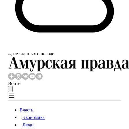
‐‐, нет данных о погоде
Войти
Власть
Экономика
Власть
Экономика
Люди