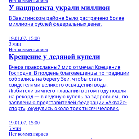
Нет комментариев
У нацпроекта украли миллион
В Завитинском районе было растрачено более
миллиона рублей федеральных денег.
19.01.07, 15:00
3 мин
Нет комментариев
Крещение у ледяной купели
Вчера православный мир отмечал Крещение
Господне. В полдень благовещенцы по традиции
собрались на берегу Зеи, чтобы стать
свидетелями великого освящения воды.
Любители зимнего плавания в этом году пошли
на рекорд — в ледяную купель за здоровьем , по
заявлению представителей федерации «Аквайс-
спорт», окунулись около трех тысяч человек.
19.01.07, 15:00
5 мин
Нет комментариев