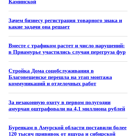
Каминской
Зачем бизнесу регистрация товарного знака и
какие задачи она решает
Вместе с трафиком растет и число нарушений:
в Приамурье участились случаи перегруза фур
Стройка Дома соцобслуживания в
Благовещенске перешла на этап монтажа
коммуникаций и отделочных работ
За незаконную охоту в первом полугодии
амурчан оштрафовали на 4,1 миллиона рублей
Буренкам в Амурской области поставили более
120 тысяч прививок от ящура и сибирской