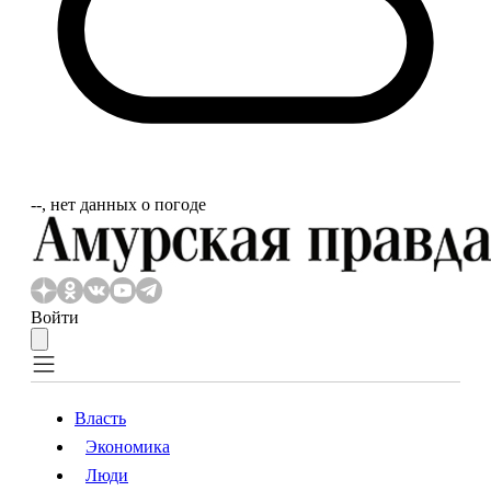
‐‐, нет данных о погоде
Войти
Власть
Экономика
Власть
Экономика
Люди