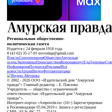
Региональная общественно-
политическая газета
Издается с 24 февраля 1918 года
8 (41-62) 35-17-91 novostiap@gmail.com
Власть
Спецоперация
Общество
Амурская
осень
Экономика
Происшествия
Коронавирус
Еда
Здоровье
Сов
Информация
Подписка
Реклама
|
Все
новости
Архив
Видео
Фоторепортажи
© 2002 - 2026 ООО «Издательский дом “Амурская
правда“» Главный редактор – Е. Павлова
Учредитель — общество с ограниченной
ответственностью «Издательский дом “Амурская
правда“».
Интернет-портал «Ampravda.ru» (16+) Зарегистрирован
в Роскомнадзоре 05.04.2019 г. Запись о регистрации
СМИ: ЭЛ № ФС 77 — 75424