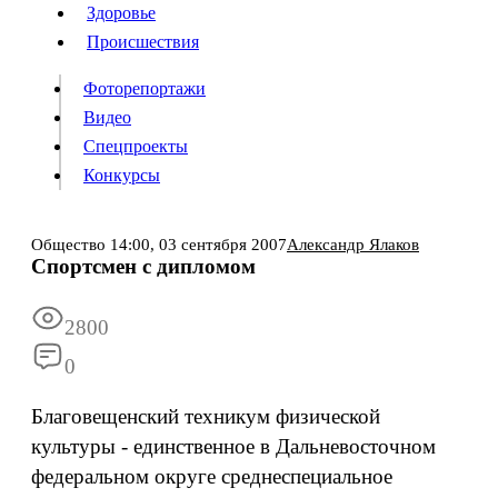
Люди
Здоровье
Здоровье
Происшествия
Происшествия
Фоторепортажи
Видео
Спецпроекты
Фоторепортажи
Видео
Конкурсы
Спецпроекты
Конкурсы
Войти
Общество
14:00,
03 сентября 2007
Александр Ялаков
Спортсмен с дипломом
Информация
Подписка
Реклама
Все новости
Архив
2800
0
Благовещенский техникум физической
культуры - единственное в Дальневосточном
федеральном округе среднеспециальное