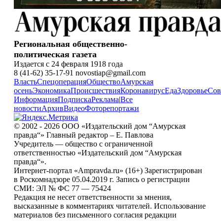
Региональная общественно-
политическая газета
Издается с 24 февраля 1918 года
8 (41-62) 35-17-91 novostiap@gmail.com
Власть
Спецоперация
Общество
Амурская
осень
Экономика
Происшествия
Коронавирус
Еда
Здоровье
Сов
Информация
Подписка
Реклама
|
Все
новости
Архив
Видео
Фоторепортажи
© 2002 - 2026 ООО «Издательский дом “Амурская
правда“» Главный редактор – Е. Павлова
Учредитель — общество с ограниченной
ответственностью «Издательский дом “Амурская
правда“».
Интернет-портал «Ampravda.ru» (16+) Зарегистрирован
в Роскомнадзоре 05.04.2019 г. Запись о регистрации
СМИ: ЭЛ № ФС 77 — 75424
Редакция не несет ответственности за мнения,
высказанные в комментариях читателей. Использование
материалов без письменного согласия редакции