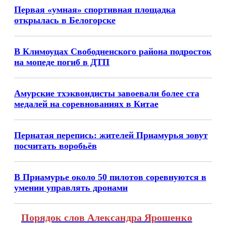
Первая «умная» спортивная площадка
открылась в Белогорске
В Климоуцах Свободненского района подросток
на мопеде погиб в ДТП
Амурские тхэквондисты завоевали более ста
медалей на соревнованиях в Китае
Пернатая перепись: жителей Приамурья зовут
посчитать воробьёв
В Приамурье около 50 пилотов соревнуются в
умении управлять дронами
Порядок слов Александра Ярошенко