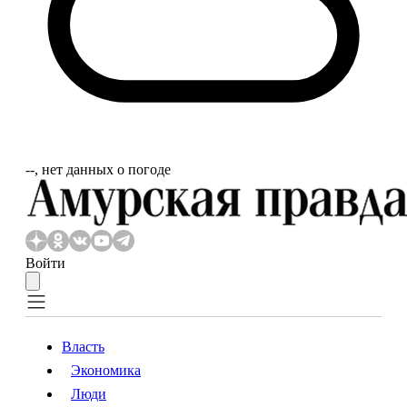
‐‐, нет данных о погоде
Войти
Власть
Экономика
Власть
Экономика
Люди