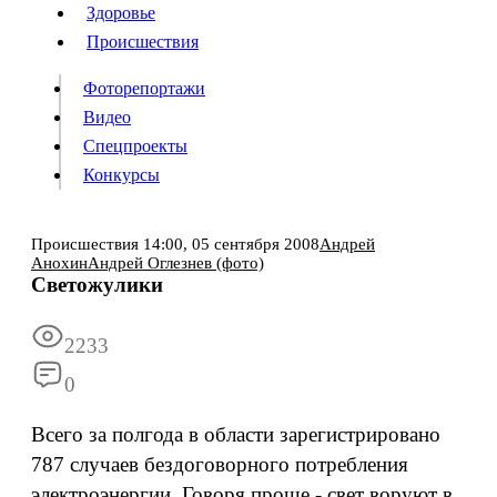
Люди
Здоровье
Здоровье
Происшествия
Происшествия
Фоторепортажи
Видео
Спецпроекты
Фоторепортажи
Видео
Конкурсы
Спецпроекты
Конкурсы
Войти
Происшествия
14:00,
05 сентября 2008
Андрей
Анохин
Андрей Оглезнев (фото)
Светожулики
Информация
Подписка
Реклама
Все новости
Архив
2233
0
Всего за полгода в области зарегистрировано
787 случаев бездоговорного потребления
электроэнергии. Говоря проще - свет воруют в