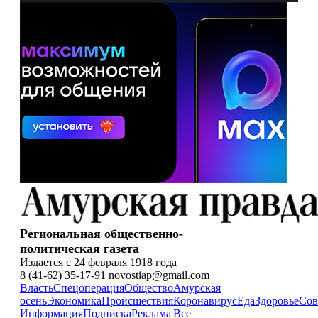
Региональная общественно-
политическая газета
Издается с 24 февраля 1918 года
8 (41-62) 35-17-91 novostiap@gmail.com
Власть
Спецоперация
Общество
Амурская
осень
Экономика
Происшествия
Коронавирус
Еда
Здоровье
Сов
Информация
Подписка
Реклама
|
Все