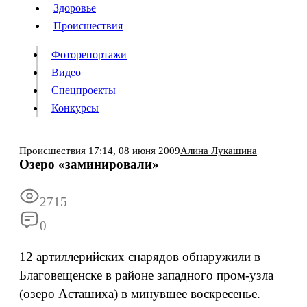
Люди
Здоровье
Здоровье
Происшествия
Происшествия
Фоторепортажи
Видео
Спецпроекты
Фоторепортажи
Видео
Конкурсы
Спецпроекты
Конкурсы
Войти
Происшествия
17:14,
08 июня 2009
Алина Лукашина
Озеро «заминировали»
Информация
Подписка
Реклама
Все новости
Архив
2715
0
12 артиллерийских снарядов обнаружили в
Благовещенске в районе западного пром-узла
(озеро Асташиха) в минувшее воскресенье.