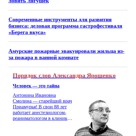
ловить лягушек
Современные инструменты для развития
бизнеса: деловая программа гастрофестиваля
«Берега вкуса»
Амурские пожарные эвакуировали жильца из-
за пожара в ванной комнате
Порядок слов Александра Ярошенко
Человек — это тайна
Антонина Ивановна
Смолина — старейший врач
Приамурья! В свои 88 лет
работает анестезиологом-
реаниматологом в клинике
кардиохирургии Амурской
медицинской академии.
Монолог врача с 66-летним