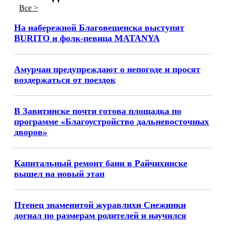
Все >
На набережной Благовещенска выступят
BURITO и фолк-певица MATANYA
Амурчан предупреждают о непогоде и просят
воздержаться от поездок
В Завитинске почти готова площадка по
программе «Благоустройство дальневосточных
дворов»
Капитальный ремонт бани в Райчихинске
вышел на новый этап
Птенец знаменитой журавлихи Снежинки
догнал по размерам родителей и научился