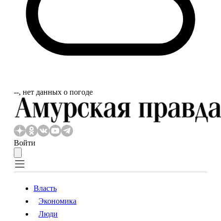
‐‐, нет данных о погоде
Войти
Власть
Экономика
Власть
Экономика
Люди