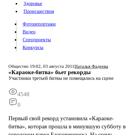
Люди
Здоровье
Здоровье
Происшествия
Происшествия
Фоторепортажи
Видео
Спецпроекты
Фоторепортажи
Видео
Конкурсы
Спецпроекты
Конкурсы
Войти
Общество
19:02,
03 августа 2011
Наталья Фадеева
«Караоке-битва» бьет рекорды
Участники третьей битвы не помещались на сцене
Информация
Подписка
Реклама
Все новости
Архив
4548
0
Первый свой рекорд установила «Караоке-
битва», которая прошла в минувшую субботу в
городском парке Благовещенска. На сцену