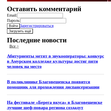
Оставить комментарий
Email:
Пароль:
Зарегистрироваться
Войти
Загрузить ещё
Последние новости
Все >
Абитуриенты метят в звукооператоры: конкурс
в Амурском колледже культуры достиг пяти
человек на место
В поликлинике Благовещенска появится
помощник для прохождения диспансеризации
На фестивале «Берега вкуса» в Благовещенске
лучшие шеф-повара региона создадут