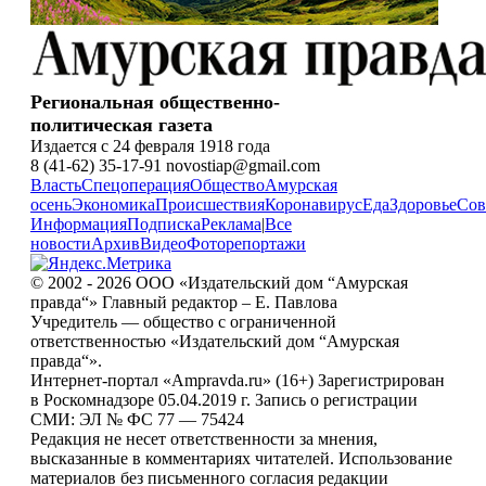
Региональная общественно-
политическая газета
Издается с 24 февраля 1918 года
8 (41-62) 35-17-91 novostiap@gmail.com
Власть
Спецоперация
Общество
Амурская
осень
Экономика
Происшествия
Коронавирус
Еда
Здоровье
Сов
Информация
Подписка
Реклама
|
Все
новости
Архив
Видео
Фоторепортажи
© 2002 - 2026 ООО «Издательский дом “Амурская
правда“» Главный редактор – Е. Павлова
Учредитель — общество с ограниченной
ответственностью «Издательский дом “Амурская
правда“».
Интернет-портал «Ampravda.ru» (16+) Зарегистрирован
в Роскомнадзоре 05.04.2019 г. Запись о регистрации
СМИ: ЭЛ № ФС 77 — 75424
Редакция не несет ответственности за мнения,
высказанные в комментариях читателей. Использование
материалов без письменного согласия редакции