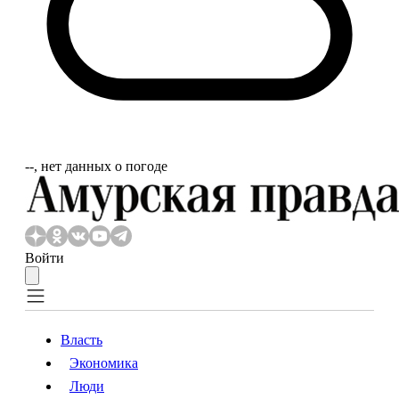
‐‐, нет данных о погоде
Войти
Власть
Экономика
Власть
Экономика
Люди