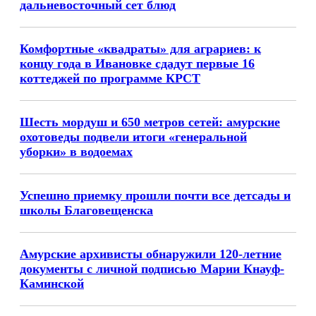
дальневосточный сет блюд
Комфортные «квадраты» для аграриев: к
концу года в Ивановке сдадут первые 16
коттеджей по программе КРСТ
Шесть мордуш и 650 метров сетей: амурские
охотоведы подвели итоги «генеральной
уборки» в водоемах
Успешно приемку прошли почти все детсады и
школы Благовещенска
Амурские архивисты обнаружили 120-летние
документы с личной подписью Марии Кнауф-
Каминской