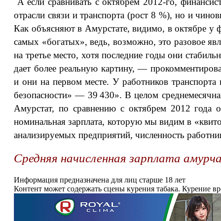
А если сравнивать с октябрем 2012‑го, финансис
отрасли связи и транспорта (рост 8 %), но и чино
Как объясняют в Амурстате, видимо, в октябре у 
самых «богатых», ведь, возможно, это разовое яв
на третье место, хотя последние годы они стабил
дает более реальную картину, — прокомментирова
и они на первом месте. У работников транспорта 
безопасности» — 39 430». В целом среднемесячна
Амурстат, по сравнению с октябрем 2012 года о
номинальная зарплата, которую мы видим в «кви
анализируемых предприятий, численность работник
Средняя начисленная зарплата амурч
Информация предназначена для лиц старше 18 лет
Контент может содержать сцены курения табака. Курение в