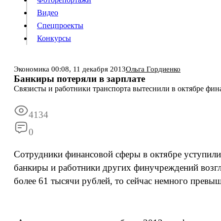
Видео
Конкурсы
Спецпроекты
Конкурсы
Войти
Экономика
00:08,
11 декабря 2013
Ольга Гордиенко
Банкиры потеряли в зарплате
Связисты и работники транспорта вытеснили в октябре фина
Информация
Подписка
Реклама
Все новости
Архив
4134
0
Сотрудники финансовой сферы в октябре уступили 
банкиры и работники других финучреждений возгла
более 61 тысячи рублей, то сейчас немного превыш