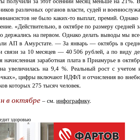
ты получили за этот осенний месяц меньше на 21%. 
вников различных органов власти, судей и военнослуж
финансистов не было каких‑то выплат, премий. Однако 
ление. «Действительно, в октябре по размеру средней
ьно держались на первом. Однако делать выводы мы все
ли АП в Амурстате. — За январь — октябрь в средне
и связи за 10 месяцев — 40 506 рублей, а по виду д
я начисленная заработная плата в Приамурье в октябр
на увеличилась на 9,4 %. Реальный рост с учетом 
точках», цифры включают НДФЛ и отчисления во внебю
ов которых 275 тысяч человек.
ан в октябре
– см.
инфографику
.
редит здоровью