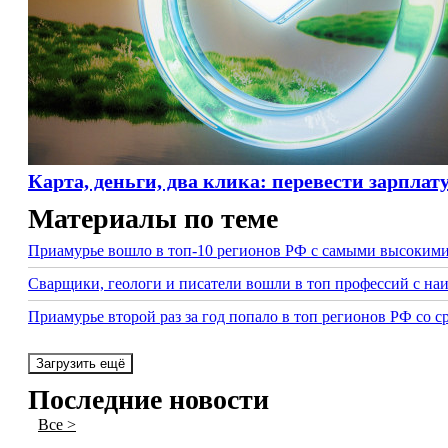
Карта, деньги, два клика: перевести зарпла
Материалы по теме
Приамурье вошло в топ-10 регионов РФ с самыми высокими
Сварщики, геологи и писатели вошли в топ профессий с наи
Приамурье второй раз за год попало в топ регионов РФ со 
Загрузить ещё
Последние новости
Все >