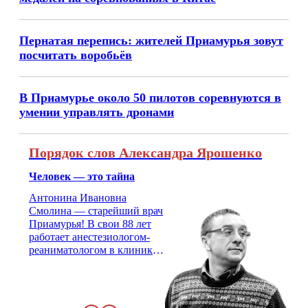
Пернатая перепись: жителей Приамурья зовут
посчитать воробьёв
В Приамурье около 50 пилотов соревнуются в
умении управлять дронами
Порядок слов Александра Ярошенко
Человек — это тайна
Антонина Ивановна
Смолина — старейший врач
Приамурья! В свои 88 лет
работает анестезиологом-
реаниматологом в клинике
кардиохирургии Амурской
медицинской академии.
Монолог врача с 66-летним
стажем о жизни, смерти