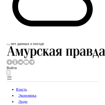
‐‐, нет данных о погоде
Войти
Власть
Экономика
Власть
Экономика
Люди