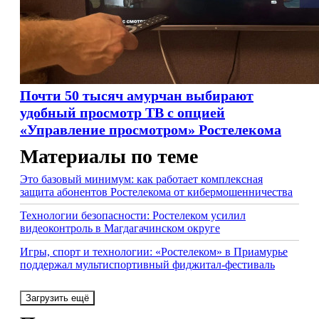
Почти 50 тысяч амурчан выбирают
удобный просмотр ТВ с опцией
«Управление просмотром» Ростелекома
Материалы по теме
Это базовый минимум: как работает комплексная
защита абонентов Ростелекома от кибермошенничества
Технологии безопасности: Ростелеком усилил
видеоконтроль в Магдагачинском округе
Игры, спорт и технологии: «Ростелеком» в Приамурье
поддержал мультиспортивный фиджитал-фестиваль
Загрузить ещё