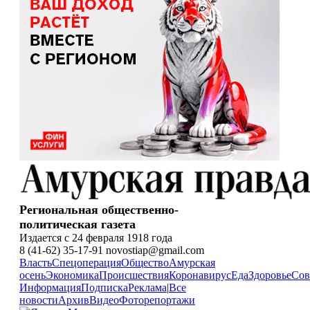
Региональная общественно-
политическая газета
Издается с 24 февраля 1918 года
8 (41-62) 35-17-91 novostiap@gmail.com
Власть
Спецоперация
Общество
Амурская
осень
Экономика
Происшествия
Коронавирус
Еда
Здоровье
Сов
Информация
Подписка
Реклама
|
Все
новости
Архив
Видео
Фоторепортажи