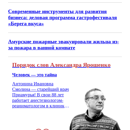
Современные инструменты для развития
бизнеса: деловая программа гастрофестиваля
«Берега вкуса»
Амурские пожарные эвакуировали жильца из-
за пожара в ванной комнате
Порядок слов Александра Ярошенко
Человек — это тайна
Антонина Ивановна
Смолина — старейший врач
Приамурья! В свои 88 лет
работает анестезиологом-
реаниматологом в клинике
кардиохирургии Амурской
медицинской академии.
Монолог врача с 66-летним
стажем о жизни, смерти