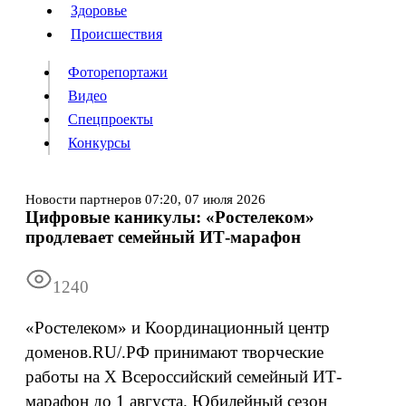
Люди
Здоровье
Здоровье
Происшествия
Происшествия
Фоторепортажи
Видео
Спецпроекты
Фоторепортажи
Видео
Конкурсы
Спецпроекты
Конкурсы
Войти
Новости партнеров
07:20,
07 июля 2026
Цифровые каникулы: «Ростелеком»
продлевает семейный ИТ-марафон
Информация
Подписка
Реклама
Все новости
Архив
1240
«Ростелеком» и Координационный центр
доменов.RU/.РФ принимают творческие
работы на X Всероссийский семейный ИТ-
марафон до 1 августа. Юбилейный сезон