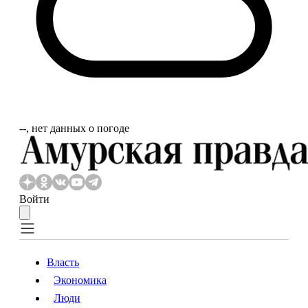
‐‐, нет данных о погоде
Войти
Власть
Экономика
Власть
Экономика
Люди