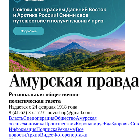
Региональная общественно-
политическая газета
Издается с 24 февраля 1918 года
8 (41-62) 35-17-91 novostiap@gmail.com
Власть
Спецоперация
Общество
Амурская
осень
Экономика
Происшествия
Коронавирус
Еда
Здоровье
Сов
Информация
Подписка
Реклама
|
Все
новости
Архив
Видео
Фоторепортажи