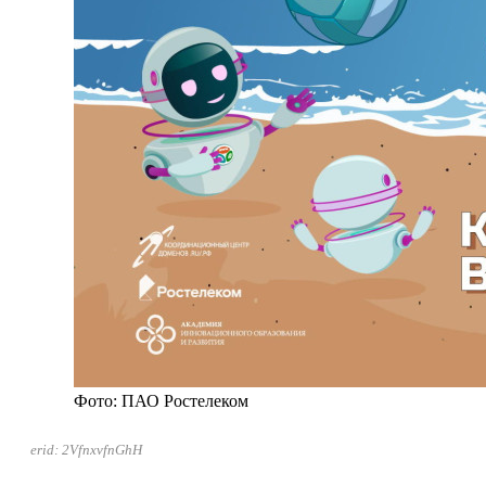
Фото: ПАО Ростелеком
erid: 2VfnxvfnGhH