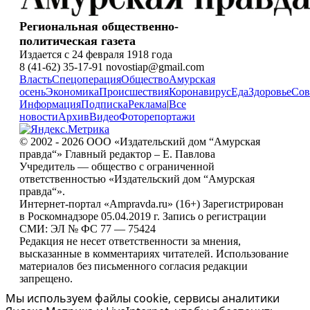
Региональная общественно-
политическая газета
Издается с 24 февраля 1918 года
8 (41-62) 35-17-91 novostiap@gmail.com
Власть
Спецоперация
Общество
Амурская
осень
Экономика
Происшествия
Коронавирус
Еда
Здоровье
Сов
Информация
Подписка
Реклама
|
Все
новости
Архив
Видео
Фоторепортажи
© 2002 - 2026 ООО «Издательский дом “Амурская
правда“» Главный редактор – Е. Павлова
Учредитель — общество с ограниченной
ответственностью «Издательский дом “Амурская
правда“».
Интернет-портал «Ampravda.ru» (16+) Зарегистрирован
в Роскомнадзоре 05.04.2019 г. Запись о регистрации
СМИ: ЭЛ № ФС 77 — 75424
Редакция не несет ответственности за мнения,
высказанные в комментариях читателей. Использование
материалов без письменного согласия редакции
запрещено.
Мы используем файлы cookie, сервисы аналитики