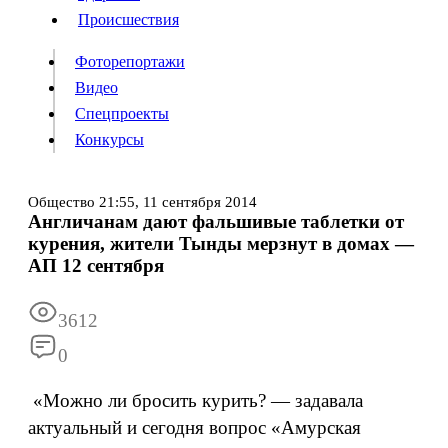
Происшествия
Происшествия
Фоторепортажи
Видео
Спецпроекты
Фоторепортажи
Видео
Конкурсы
Спецпроекты
Конкурсы
Общество
21:55,
11 сентября 2014
Англичанам дают фальшивые таблетки от
Информация
Подписка
Реклама
Все новости
Архив
курения, жители Тынды мерзнут в домах —
АП 12 сентября
3612
0
«Можно ли бросить курить? — задавала
актуальный и сегодня вопрос «Амурская