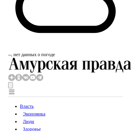
‐‐, нет данных о погоде
Власть
Экономика
Власть
Экономика
Люди
Люди
Здоровье
Здоровье