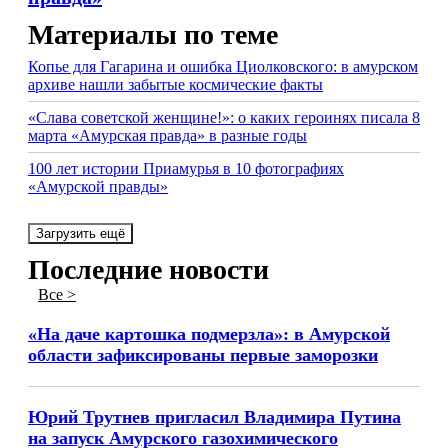
Материалы по теме
Копье для Гагарина и ошибка Циолковского: в амурском
архиве нашли забытые космические факты
«Слава советской женщине!»: о каких героинях писала 8
марта «Амурская правда» в разные годы
100 лет истории Приамурья в 10 фотографиях
«Амурской правды»
Загрузить ещё
Последние новости
Все >
«На даче картошка подмерзла»: в Амурской
области зафиксированы первые заморозки
Юрий Трутнев пригласил Владимира Путина
на запуск Амурского газохимического