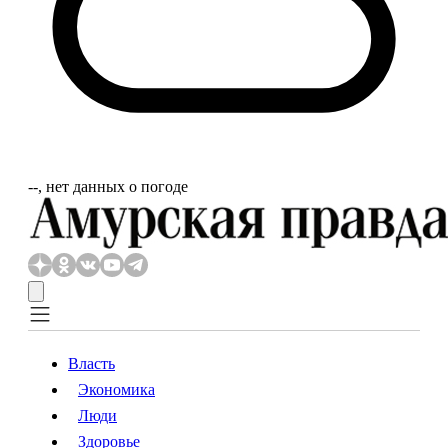
‐‐, нет данных о погоде
Власть
Экономика
Власть
Экономика
Люди
Люди
Здоровье
Здоровье