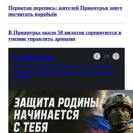
Первая «умная» спортивная площадка
открылась в Белогорске
В Климоуцах Свободненского района подросток
на мопеде погиб в ДТП
Амурские тхэквондисты завоевали более ста
медалей на соревнованиях в Китае
Пернатая перепись: жителей Приамурья зовут
посчитать воробьёв
В Приамурье около 50 пилотов соревнуются в
умении управлять дронами