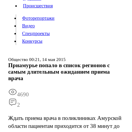
Происшествия
Происшествия
Фоторепортажи
Видео
Спецпроекты
Фоторепортажи
Видео
Конкурсы
Спецпроекты
Конкурсы
Общество
00:21,
14 мая 2015
Приамурье попало в список регионов с
Информация
Подписка
Реклама
Все новости
Архив
самым длительным ожиданием приема
врача
4690
2
Ждать приема врача в поликлиниках Амурской
области пациентам приходится от 38 минут до