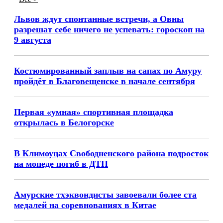
Ассистент кафедры анестезиологии Амурской
медакадемии спасла жизнь иностранной пассажирки в
самолете
По «земским» программам в больницы Приамурья на
работу устроились 26 новых медиков
На лекции вместо пенсии: в Благовещенске психолог с
20-летним стажем поступила в медакадемию
Загрузить ещё
Последние новости
Все >
Львов ждут спонтанные встречи, а Овны
разрешат себе ничего не успевать: гороскоп на
9 августа
Костюмированный заплыв на сапах по Амуру
пройдёт в Благовещенске в начале сентября