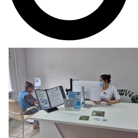
Комментарии
2
Светлана Соболева
13 мая 2015 г., 18:42
такое наверное по всему региону.... то чай пьют,
то обсуждают...то просто болтают...
Не удивительно (((
13 мая 2015 г., 15:27
Не удивительно (((
У Гуменюка ведь всё под контролем! :-D