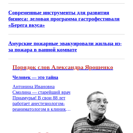
Современные инструменты для развития
бизнеса: деловая программа гастрофестиваля
«Берега вкуса»
Амурские пожарные эвакуировали жильца из-
за пожара в ванной комнате
Порядок слов Александра Ярошенко
Человек — это тайна
Антонина Ивановна
Смолина — старейший врач
Приамурья! В свои 88 лет
работает анестезиологом-
реаниматологом в клинике
кардиохирургии Амурской
медицинской академии.
Монолог врача с 66-летним
стажем о жизни, смерти