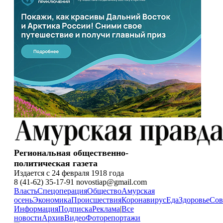
Региональная общественно-
политическая газета
Издается с 24 февраля 1918 года
8 (41-62) 35-17-91 novostiap@gmail.com
Власть
Спецоперация
Общество
Амурская
осень
Экономика
Происшествия
Коронавирус
Еда
Здоровье
Сов
Информация
Подписка
Реклама
|
Все
новости
Архив
Видео
Фоторепортажи