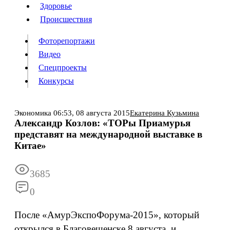
Люди
Здоровье
Здоровье
Происшествия
Происшествия
Фоторепортажи
Видео
Спецпроекты
Фоторепортажи
Видео
Конкурсы
Спецпроекты
Конкурсы
Войти
Экономика
06:53,
08 августа 2015
Екатерина Кузьмина
Александр Козлов: «ТОРы Приамурья
представят на международной выставке в
Информация
Подписка
Реклама
Все новости
Архив
Китае»
3685
0
После «АмурЭкспоФорума-2015», который
открылся в Благовещенске 8 августа, и