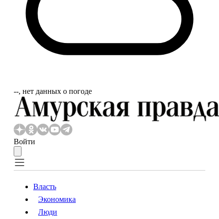
‐‐, нет данных о погоде
Войти
Власть
Экономика
Власть
Экономика
Люди