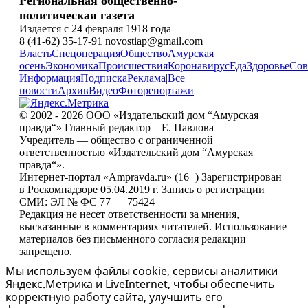
Региональная общественно-
политическая газета
Издается с 24 февраля 1918 года
8 (41-62) 35-17-91 novostiap@gmail.com
Власть
Спецоперация
Общество
Амурская
осень
Экономика
Происшествия
Коронавирус
Еда
Здоровье
Сов
Информация
Подписка
Реклама
|
Все
новости
Архив
Видео
Фоторепортажи
© 2002 - 2026 ООО «Издательский дом “Амурская
правда“» Главный редактор – Е. Павлова
Учредитель — общество с ограниченной
ответственностью «Издательский дом “Амурская
правда“».
Интернет-портал «Ampravda.ru» (16+) Зарегистрирован
в Роскомнадзоре 05.04.2019 г. Запись о регистрации
СМИ: ЭЛ № ФС 77 — 75424
Редакция не несет ответственности за мнения,
высказанные в комментариях читателей. Использование
материалов без письменного согласия редакции
запрещено.
Мы используем файлы cookie, сервисы аналитики
Яндекс.Метрика и LiveInternet, чтобы обеспечить
корректную работу сайта, улучшить его