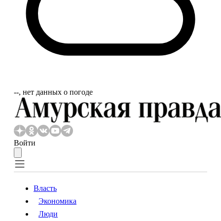
‐‐, нет данных о погоде
Войти
Власть
Экономика
Власть
Экономика
Люди