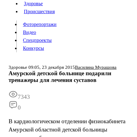
Люди
Здоровье
Здоровье
Происшествия
Происшествия
Фоторепортажи
Видео
Спецпроекты
Фоторепортажи
Видео
Конкурсы
Спецпроекты
Конкурсы
Войти
Здоровье
09:05,
23 декабря 2015
Василина Мурашова
Амурской детской больнице подарили
тренажеры для лечения суставов
Информация
Подписка
Реклама
Все новости
Архив
7343
0
В кардиологическом отделении физиокабинета
Амурской областной детской больницы