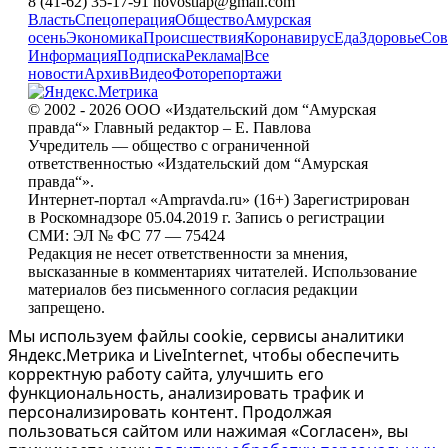
8 (41-62) 35-17-91 novostiap@gmail.com
Власть
Спецоперация
Общество
Амурская
осень
Экономика
Происшествия
Коронавирус
Еда
Здоровье
Сов
Информация
Подписка
Реклама
|
Все
новости
Архив
Видео
Фоторепортажи
© 2002 - 2026 ООО «Издательский дом “Амурская
правда“» Главный редактор – Е. Павлова
Учредитель — общество с ограниченной
ответственностью «Издательский дом “Амурская
правда“».
Интернет-портал «Ampravda.ru» (16+) Зарегистрирован
в Роскомнадзоре 05.04.2019 г. Запись о регистрации
СМИ: ЭЛ № ФС 77 — 75424
Редакция не несет ответственности за мнения,
высказанные в комментариях читателей. Использование
материалов без письменного согласия редакции
запрещено.
Мы используем файлы cookie, сервисы аналитики
Яндекс.Метрика и LiveInternet, чтобы обеспечить
корректную работу сайта, улучшить его
функциональность, анализировать трафик и
персонализировать контент. Продолжая
пользоваться сайтом или нажимая «Согласен», вы