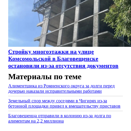
Стройку многоэтажки на улице
Комсомольской в Благовещенске
остановили из-за отсутствия документов
Материалы по теме
Алиментщика из Ромненского округа за долги перед
дочерью наказали исправительными работами
Земельный спор между соседями в Чигирях из-за
бетонной площадки привел к вмешательству приставов
Благовещенца отправили в колонию из-за долга по
алиментам на 2,2 миллиона