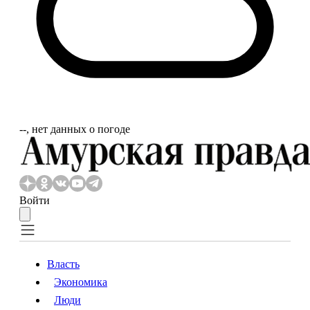
‐‐, нет данных о погоде
Войти
Власть
Экономика
Власть
Экономика
Люди