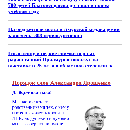
700 детей Благовещенска до школ в новом
учебном году
На бюджетные места в Амурской медакадемии
зачислены 308 первокурсников
Гигантенну и редкие снимки первых
радиостанций Приамурья покажут на
выставке к 25‑летию областного телецентра
Порядок слов Александра Ярошенко
Да будет воля моя!
Мы часто считаем
родственниками тех, с кем у
нас есть схожесть крови и
ДНК, но душевно и духовно
мы — совершенно чужие
люди. На свадьбу надо