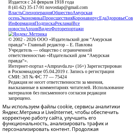
Издается с 24 февраля 1918 года
8 (41-62) 35-17-91 novostiap@gmail.com
Власть
Спецоперация
Общество
Амурская
осень
Экономика
Происшествия
Коронавирус
Еда
Здоровье
Сов
Информация
Подписка
Реклама
|
Все
новости
Архив
Видео
Фоторепортажи
© 2002 - 2026 ООО «Издательский дом “Амурская
правда“» Главный редактор – Е. Павлова
Учредитель — общество с ограниченной
ответственностью «Издательский дом “Амурская
правда“».
Интернет-портал «Ampravda.ru» (16+) Зарегистрирован
в Роскомнадзоре 05.04.2019 г. Запись о регистрации
СМИ: ЭЛ № ФС 77 — 75424
Редакция не несет ответственности за мнения,
высказанные в комментариях читателей. Использование
материалов без письменного согласия редакции
запрещено.
Мы используем файлы cookie, сервисы аналитики
Яндекс.Метрика и LiveInternet, чтобы обеспечить
корректную работу сайта, улучшить его
функциональность, анализировать трафик и
персонализировать контент. Продолжая