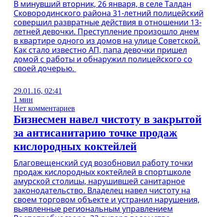
В минувший вторник, 26 января, в селе Талдан
Сковородинского района 31-летний полицейский
совершил развратные действия в отношении 13-
летней девочки. Преступление произошло днем
в квартире одного из домов на улице Советской.
Как стало известно АП, папа девочки пришел
домой с работы и обнаружил полицейского со
своей дочерью.
29.01.16, 02:41
1 мин
Нет комментариев
Бизнесмен навел чистоту в закрытой
за антисанитарию точке продаж
кислородных коктейлей
Благовещенский суд возобновил работу точки
продаж кислородных коктейлей в спортшколе
амурской столицы, нарушившей санитарное
законодательство. Владелец навел чистоту на
своем торговом объекте и устранил нарушения,
выявленные региональным управлением