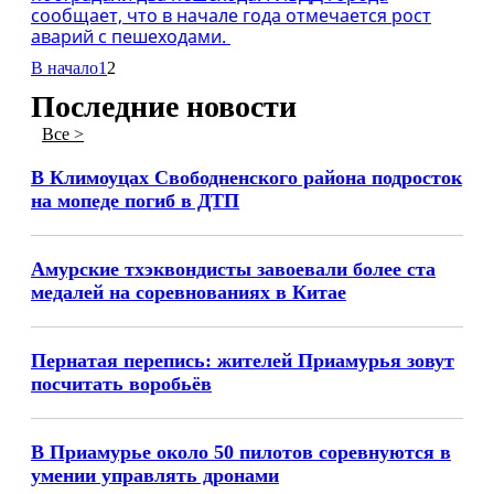
сообщает, что в начале года отмечается рост
аварий с пешеходами.
В начало
1
2
Последние новости
Все >
В Климоуцах Свободненского района подросток
на мопеде погиб в ДТП
Амурские тхэквондисты завоевали более ста
медалей на соревнованиях в Китае
Пернатая перепись: жителей Приамурья зовут
посчитать воробьёв
В Приамурье около 50 пилотов соревнуются в
умении управлять дронами