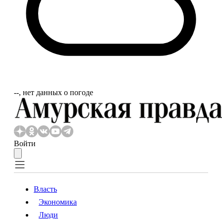
‐‐, нет данных о погоде
Войти
Власть
Экономика
Власть
Экономика
Люди