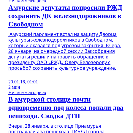
Нет комментариев
Амурские депутаты попросили РЖД
сохранить ДК железнодорожников в
Свободном
Амурский парламент встал на защиту Дворца
культуры железнодорожников в Свободном,
который оказался под угрозой закрытия. Вчера,
28 января, на очередной сессии Заксобрания
депутаты решили направить обращение к
президенту ОАО «РЖД» Олегу Белозерову с
просьбой сохранить культурное учреждение.
29.01.16, 01:01
2 мин
Нет комментариев
В амурской столице почти
одновременно под колеса попали два
пешехода. Сводка ДТП
Вчера, 28 января, в столице Приамурья
пострадали два пешехода. ГИБДД города